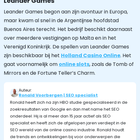
Leander Games
Leander Games begon aan zijn avontuur in Europa,
maar kwam al snel in de Argentijnse hoofdstad
Buenos Aires terecht. Het bedrijf beschikt daarnaast
over meerdere vestigingen op Malta en in het
Verenigd Koninkrijk. De spellen van Leander Games
zijn beschikbaar bij het
Holland Casino Online
. Het
gaat voornamelijk om
online slots
, zoals de Tomb of
Mirrors en de Fortune Teller’s Charm.
Auteur:
Ronald Voorbergen | SEO specialist
Ronald heeft zich na zijn HBO studie gespecialiseerd in de
zoekresultaten van Google en dan met name het SEO
onderdeel. Hij is al meer dan 15 jaar actief als SEO
specialist en heeft zich de afgelopen jaren verdiept in de
SEO wereld van de online casino industrie. Ronald houdt
de trends en ontwikkelingen bij voor onderwerpen die