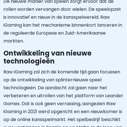
De nieuwe manier van spelen zorgt ervoor dat de
rollen worden vervangen door wielen. De speelopzet
is innovatief en nieuw in de kansspelwereld. Raw
iGaming kan het mechanisme binnenkort lanceren in
de reguleerde Europese en Zuid-Amerikaanse
markten.
Ontwikkeling van nieuwe
technologieën
Raw iGaming zal zich de komende tijd gaan focussen
op de ontwikkeling van splinternieuwe speel
technologieën. De aandacht zal gaan naar het
verbeteren en uitrollen van het platform van Leander
Games. Dat is ook geen verrassing, aangezien Raw
iGaming in 2021 werd opgericht en een nieuwkomer is
op de online kansspelmarkt. Het spelbedrijf beschikt