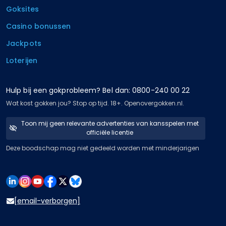
Goksites
Casino bonussen
Jackpots
Loterijen
Hulp bij een gokprobleem? Bel dan: 0800-240 00 22
Wat kost gokken jou? Stop op tijd. 18+. Openovergokken.nl.
Toon mij geen relevante advertenties van kansspelen met
officiële licentie
Deze boodschap mag niet gedeeld worden met minderjarigen
[email-verborgen]