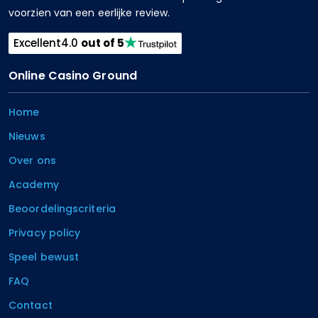
voorzien van een eerlijke review.
Excellent
4.0
out of 5
Online Casino Ground
Home
Nieuws
Over ons
Academy
Beoordelingscriteria
Privacy policy
Speel bewust
FAQ
Contact