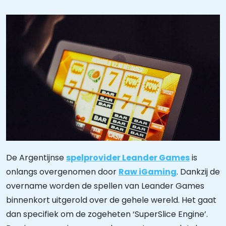
De Argentijnse
spelprovider Leander Games
is
onlangs overgenomen door
Raw iGaming
. Dankzij de
overname worden de spellen van Leander Games
binnenkort uitgerold over de gehele wereld. Het gaat
dan specifiek om de zogeheten ‘SuperSlice Engine’.