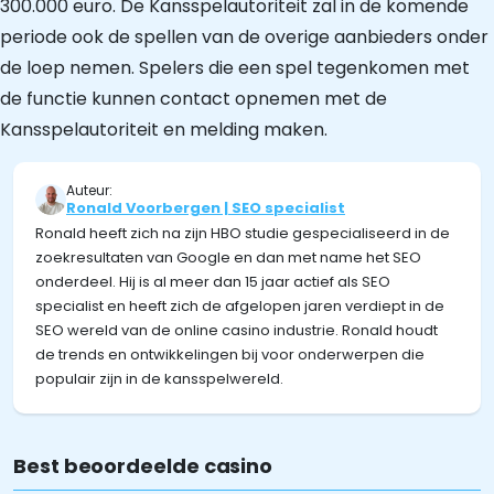
300.000 euro. De Kansspelautoriteit zal in de komende
periode ook de spellen van de overige aanbieders onder
de loep nemen. Spelers die een spel tegenkomen met
de functie kunnen contact opnemen met de
Kansspelautoriteit en melding maken.
Auteur:
Ronald Voorbergen | SEO specialist
Ronald heeft zich na zijn HBO studie gespecialiseerd in de
zoekresultaten van Google en dan met name het SEO
onderdeel. Hij is al meer dan 15 jaar actief als SEO
specialist en heeft zich de afgelopen jaren verdiept in de
SEO wereld van de online casino industrie. Ronald houdt
de trends en ontwikkelingen bij voor onderwerpen die
populair zijn in de kansspelwereld.
Best beoordeelde casino