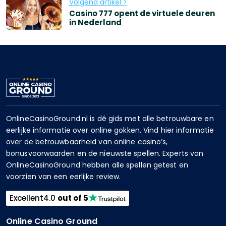
Volgend artikel >
Casino 777 opent de virtuele deuren
in Nederland
OnlineCasinoGround.nl is dé gids met alle betrouwbare en
eerlijke informatie over online gokken. Vind hier informatie
over de betrouwbaarheid van online casino’s,
bonusvoorwaarden en de nieuwste spellen. Experts van
OnlineCasinoGround hebben alle spellen getest en
voorzien van een eerlijke review.
Excellent
4.0
out of 5
Online Casino Ground