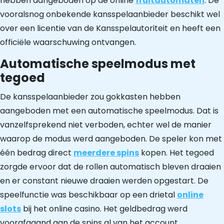
hebben aangeboden op de online
fruitautomaten
. De
vooralsnog onbekende kansspelaanbieder beschikt wel
over een licentie van de Kansspelautoriteit en heeft een
officiële waarschuwing ontvangen.
Automatische speelmodus met
tegoed
De kansspelaanbieder zou gokkasten hebben
aangeboden met een automatische speelmodus. Dat is
vanzelfsprekend niet verboden, echter wel de manier
waarop de modus werd aangeboden. De speler kon met
één bedrag direct
meerdere spins
kopen. Het tegoed
zorgde ervoor dat de rollen automatisch bleven draaien
en er constant nieuwe draaien werden opgestart. De
speelfunctie was beschikbaar op een drietal
online
slots
bij het online casino. Het geldbedrag werd
voorafgaand aan de spins al van het account