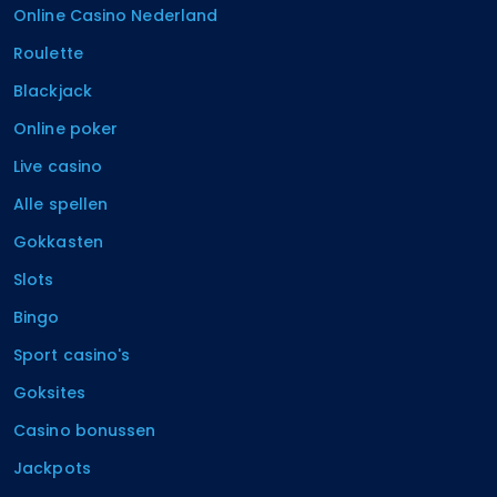
Online Casino Nederland
Roulette
Blackjack
Online poker
Live casino
Alle spellen
Gokkasten
Slots
Bingo
Sport casino's
Goksites
Casino bonussen
Jackpots