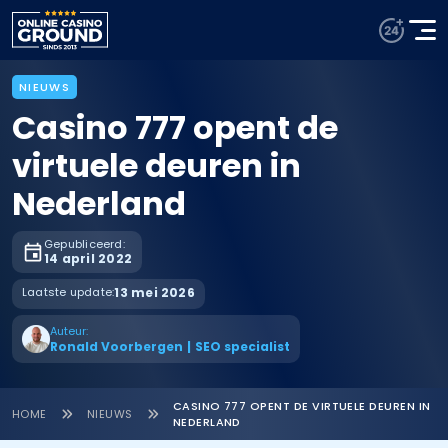
NIEUWS
Casino 777 opent de
virtuele deuren in
Nederland
Gepubliceerd:
14 april 2022
Laatste update:
13 mei 2026
Auteur:
Ronald Voorbergen
|
SEO specialist
CASINO 777 OPENT DE VIRTUELE DEUREN IN
HOME
NIEUWS
NEDERLAND