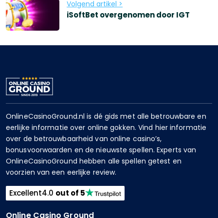
Volgend artikel >
iSoftBet overgenomen door IGT
OnlineCasinoGround.nl is dé gids met alle betrouwbare en
eerlijke informatie over online gokken. Vind hier informatie
over de betrouwbaarheid van online casino’s,
bonusvoorwaarden en de nieuwste spellen. Experts van
OnlineCasinoGround hebben alle spellen getest en
voorzien van een eerlijke review.
Excellent
4.0
out of 5
Online Casino Ground