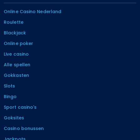
Online Casino Nederland
Roulette
Blackjack
Online poker
Live casino
Alle spellen
Gokkasten
Slots
Bingo
Sport casino's
Goksites
Casino bonussen
Jackpots