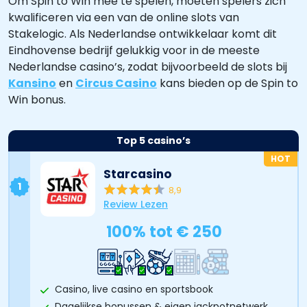
Om Spin to Win mee te spelen, moeten spelers zich
kwalificeren via een van de online slots van
Stakelogic. Als Nederlandse ontwikkelaar komt dit
Eindhovense bedrijf gelukkig voor in de meeste
Nederlandse casino’s, zodat bijvoorbeeld de slots bij
Kansino
en
Circus Casino
kans bieden op de Spin to
Win bonus.
Top 5 casino’s
HOT
Starcasino
1
8,9
Review Lezen
100% tot € 250
Casino, live casino en sportsbook
Dagelijkse bonussen & eigen jackpotnetwerk