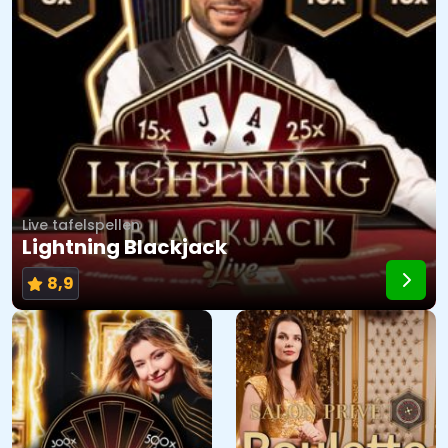
Live tafelspellen
Lightning Blackjack
8,9