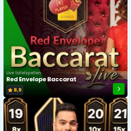
Live tafelspellen
Red Envelope Baccarat
8,9