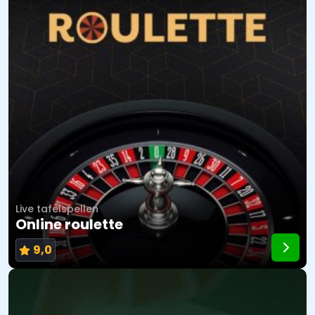
Live tafelspellen
Online roulette
9,0