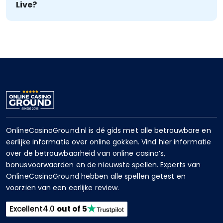
Live?
Spin to Win is het enige live jackpotspel, maar
het principe is al jaren oud en komt
bijvoorbeeld terug in de Mega Moolah slots.
OnlineCasinoGround.nl is dé gids met alle betrouwbare en
eerlijke informatie over online gokken. Vind hier informatie
over de betrouwbaarheid van online casino’s,
bonusvoorwaarden en de nieuwste spellen. Experts van
OnlineCasinoGround hebben alle spellen getest en
voorzien van een eerlijke review.
Excellent
4.0
out of 5