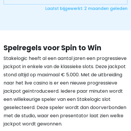
Laatst bijgewerkt: 2 maanden geleden
Spelregels voor Spin to Win
Stakelogic heeft al een aantal jaren een progressieve
jackpot in enkele van de klassieke slots. Deze jackpot
stond altijd op maximaal € 5.000. Met de uitbreiding
naar het live casino is er een nieuwe progressieve
jackpot geïntroduceerd. Iedere paar minuten wordt
een willekeurige speler van een Stakelogic slot
geselecteerd. Deze speler wordt dan doorverbonden
met de studio, waar een presentator laat zien welke
jackpot wordt gewonnen.