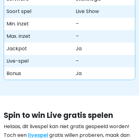
Soort spel
Live Show
Min. inzet
–
Max. inzet
–
Jackpot
Ja
Live-spel
–
Bonus
Ja
Spin to win Live gratis spelen
Helaas, dit livespel kan niet gratis gespeeld worden!
Toch een
livespel
gratis willen proberen, maak dan