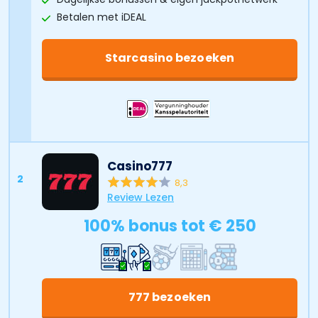
Betalen met iDEAL
Starcasino bezoeken
Casino777
2
8,3
Review Lezen
100% bonus tot € 250
777 bezoeken