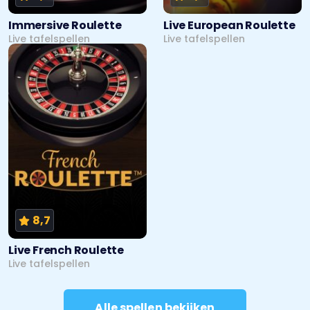
Immersive Roulette
Live European Roulette
Live tafelspellen
Live tafelspellen
8,7
Live French Roulette
Live tafelspellen
Alle spellen bekijken