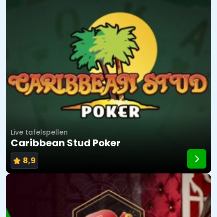
Live tafelspellen
Caribbean Stud Poker
8,9