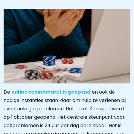
De
online casinomarkt is geopend
en ook de
nodige instanties staan klaar om hulp te verlenen bij
eventuele gokproblemen. Het Loket Kansspel werd
op 1 oktober geopend. Het centrale steunpunt voor
gokproblemen is 24 uur per dag bereikbaar. Het is
mogelijk om anoniem in contact te komen met een