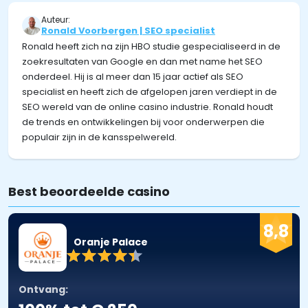
Auteur:
Ronald Voorbergen | SEO specialist
Ronald heeft zich na zijn HBO studie gespecialiseerd in de
zoekresultaten van Google en dan met name het SEO
onderdeel. Hij is al meer dan 15 jaar actief als SEO
specialist en heeft zich de afgelopen jaren verdiept in de
SEO wereld van de online casino industrie. Ronald houdt
de trends en ontwikkelingen bij voor onderwerpen die
populair zijn in de kansspelwereld.
Best beoordeelde casino
8,8
Oranje Palace
Ontvang: