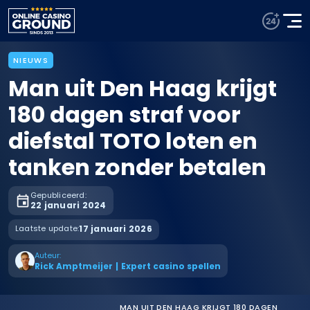
NIEUWS
Man uit Den Haag krijgt
180 dagen straf voor
diefstal TOTO loten en
tanken zonder betalen
Gepubliceerd:
22 januari 2024
Laatste update:
17 januari 2026
Auteur:
Rick Amptmeijer
|
Expert casino spellen
MAN UIT DEN HAAG KRIJGT 180 DAGEN