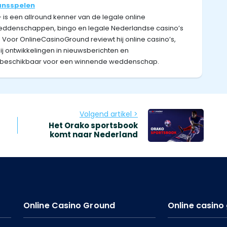
kansspelen
 is een allround kenner van de legale online
tweddenschappen, bingo en legale Nederlandse casino’s
k. Voor OnlineCasinoGround reviewt hij online casino’s,
ij ontwikkelingen in nieuwsberichten en
 tip beschikbaar voor een winnende weddenschap.
Volgend artikel >
Het Orako sportsbook
komt naar Nederland
Online Casino Ground
Online casin