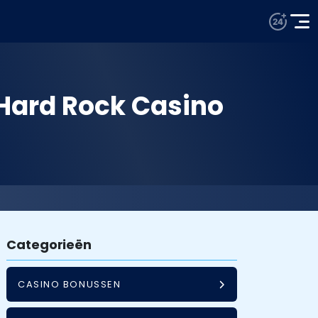
Hard Rock Casino
Categorieën
CASINO BONUSSEN