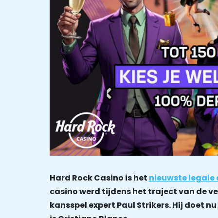
Hard Rock Casino is het
nieuwste legale
casino werd tijdens het traject van de
kansspel expert Paul Strikers. Hij doet n