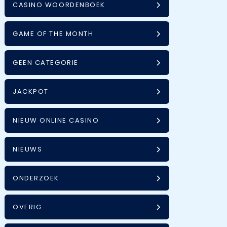
CASINO WOORDENBOEK
GAME OF THE MONTH
GEEN CATEGORIE
JACKPOT
NIEUW ONLINE CASINO
NIEUWS
ONDERZOEK
OVERIG