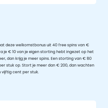
aat deze welkomstbonus uit 40 free spins van €
a je € 10 van je eigen storting hebt ingezet op het
er, dan krijg je meer spins. Een storting van € 80
 per stuk op. Stort je meer dan € 200, dan wachten
vijftig cent per stuk.