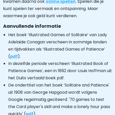
kwamen daarna ook
online spellen
. Spellen die je
kunt spelen ter vermaak en ontspanning. Maar
waarmee je ook geld kunt verdienen.
Aanvullende informatie
Het boek ‘Illustrated Games of Solitaire’ van Lady
Adelaide Conagan verscheen in sommige landen
en tijdvakken als ‘Illustrated Games of Patience’
(
pdf
).
In dezelfde periode verscheen ‘Illustrated Book of
Patience Games’, een in 1892 door Louis Hoffman uit
het Duits vertaald boek pdf.
De ondertitel van het boek ‘Solitaire and Patience'
uit 1908 van George Hapgood wordt volgens
Google regelmatig geciteerd: '70 games to test
the Card player's skill and make a lonely hour pass
quickly' (
pdf
).