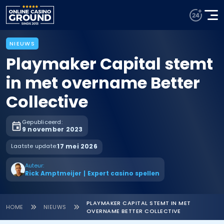
NIEUWS
Playmaker Capital stemt
in met overname Better
Collective
Gepubliceerd:
9 november 2023
Laatste update:
17 mei 2026
Auteur:
Rick Amptmeijer
|
Expert casino spellen
PLAYMAKER CAPITAL STEMT IN MET
HOME
NIEUWS
OVERNAME BETTER COLLECTIVE