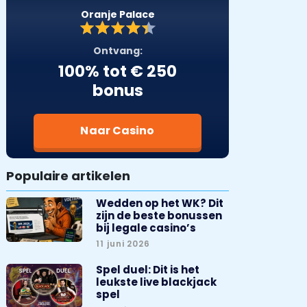
Oranje Palace
Ontvang:
100% tot € 250
bonus
Naar Casino
Populaire artikelen
Wedden op het WK? Dit
zijn de beste bonussen
bij legale casino’s
11 juni 2026
Spel duel: Dit is het
leukste live blackjack
spel