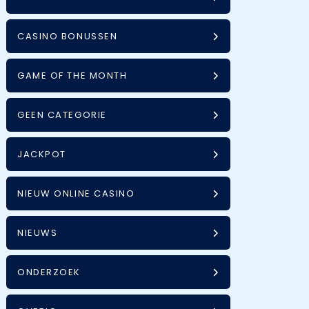
CASINO BONUSSEN
GAME OF THE MONTH
GEEN CATEGORIE
JACKPOT
NIEUW ONLINE CASINO
NIEUWS
ONDERZOEK