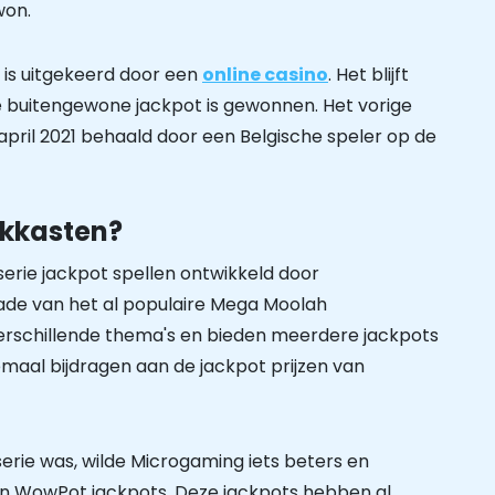
won.
t is uitgekeerd door een
online casino
. Het blijft
eze buitengewone jackpot is gewonnen. Het vorige
april 2021 behaald door een Belgische speler op de
okkasten?
erie jackpot spellen ontwikkeld door
grade van het al populaire Mega Moolah
rschillende thema's en bieden meerdere jackpots
lemaal bijdragen aan de jackpot prijzen van
ie was, wilde Microgaming iets beters en
an WowPot jackpots. Deze jackpots hebben al