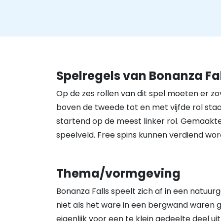
Spelregels van Bonanza Fal
Op de zes rollen van dit spel moeten er zov
boven de tweede tot en met vijfde rol sta
startend op de meest linker rol. Gemaakte
speelveld. Free spins kunnen verdiend wo
Thema/vormgeving
Bonanza Falls speelt zich af in een natuur
niet als het ware in een bergwand waren g
eigenlijk voor een te klein gedeelte deel 