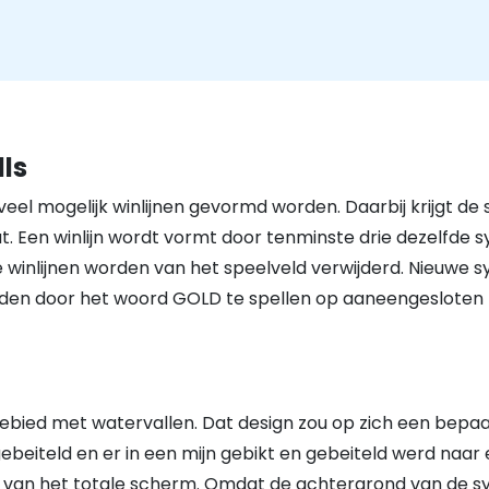
ls
eel mogelijk winlijnen gevormd worden. Daarbij krijgt de s
at. Een winlijn wordt vormt door tenminste drie dezelfde
 winlijnen worden van het speelveld verwijderd. Nieuwe s
rden door het woord GOLD te spellen op aaneengesloten r
gebied met watervallen. Dat design zou op zich een bepaal
ebeiteld en er in een mijn gebikt en gebeiteld werd naar
uit van het totale scherm. Omdat de achtergrond van de s