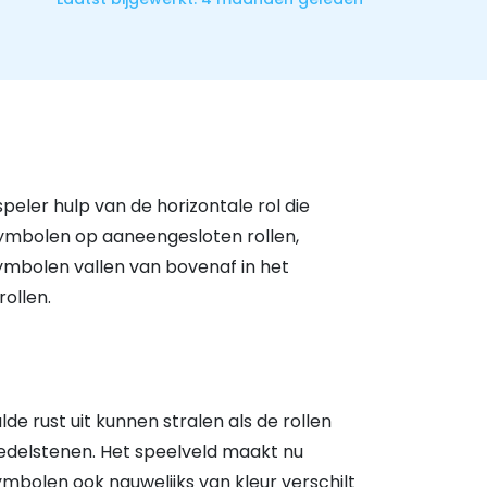
peler hulp van de horizontale rol die
 symbolen op aaneengesloten rollen,
ymbolen vallen van bovenaf in het
ollen.
de rust uit kunnen stralen als de rollen
 edelstenen. Het speelveld maakt nu
ymbolen ook nauwelijks van kleur verschilt