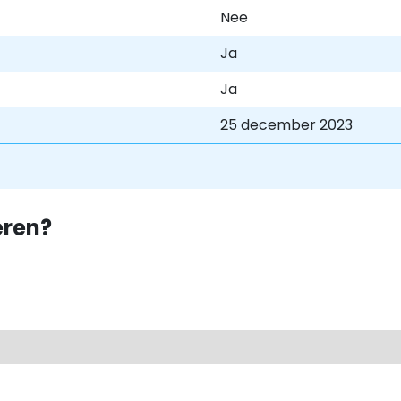
Nee
Ja
Ja
25 december 2023
eren?
Speel bij Oranje Palace en
krijg:
100% tot € 250
bonus
Speel met bonus
of