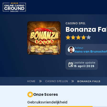
CASINO SPEL
Bonanza Fal
Auteur:
Hans van Brunscho
Laatste update:
15 april 2026
HOME
CASINO SPELLEN
BONANZA FALLS
Onze Scores
Gebruiksvriendelijkheid