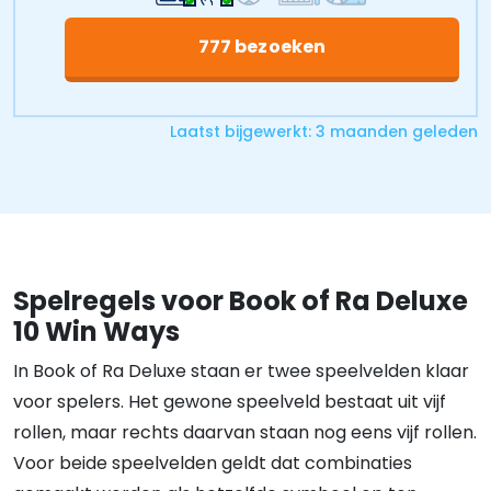
777 bezoeken
Laatst bijgewerkt: 3 maanden geleden
Spelregels voor Book of Ra Deluxe
10 Win Ways
In Book of Ra Deluxe staan er twee speelvelden klaar
voor spelers. Het gewone speelveld bestaat uit vijf
rollen, maar rechts daarvan staan nog eens vijf rollen.
Voor beide speelvelden geldt dat combinaties