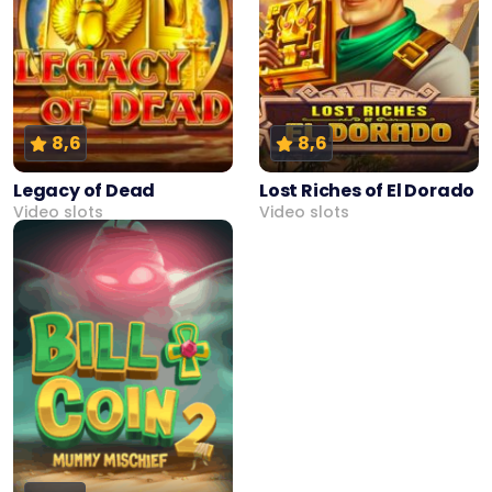
8,6
8,6
Legacy of Dead
Lost Riches of El Dorado
Video slots
Video slots