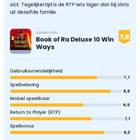
slot. Tegelijkertijd is de RTP iets lager dan bij slots
uit dezelfde familie.
CASINO SPEL
7,8
Book of Ra Deluxe 10 Win
Ways
Gebruiksvriendelijkheid
7,7
Spelbeleving
8,9
Mobiel speelbaar
6,5
Return to Player (RTP)
7,1
Spelbonus
8,3