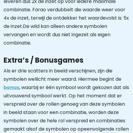
leveren dus 2x de inzet op voor iedere maximale
combinatie. Farao verdubbelt die waarde weer voor
4x de inzet, terwijl de ontdekker het waardevolst is: 5x
de inzet.De wild kan alleen andere symbolen
vervangen en wordt dus niet ingezet als eigen
combinatie.
Extra’s / Bonusgames
Als er drie scatters in beeld verschijnen, zijn die
symbolen wellicht meer waard. Hiermee begint de
bonus
, waarbij er één symbool wordt gekozen dat als
uitvouwend symbool werkt. Op het moment dat er
verspreid over de rollen genoeg van deze symbolen
in beeld staan voor een combinatie, worden deze
symbolen over de hele rol verspreid en combinaties
gemaakt alsof de symbolen op opeenvolgende rollen