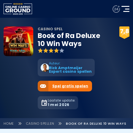
CASINO SPEL
7,8
Book of Ra Deluxe
ORANJE PALACE
10 Win Ways
Bezoek Oranje
100% tot € 250
Palace
bonus
Auteur:
Rick Amptmeijer
Expert casino spellen
Spel gratis spelen
Laatste update:
1 mei 2026
HOME
CASINO SPELLEN
BOOK OF RA DELUXE 10 WIN WAYS