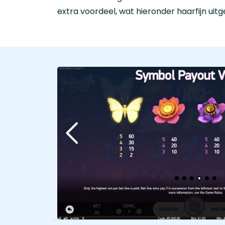
extra voordeel, wat hieronder haarfijn uit