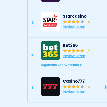
Starcasino
8,9
3
Review Lezen
Bet365
9,2
4
Review Lezen
Algemene voorwaarden
Casino777
8,3
5
Review Lezen