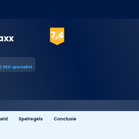
7,4
taxx
ORANJE PALACE
Bezoek Oranje P
100% tot € 250 bonus
|
SEO specialist
geld
Spelregels
Conclusie