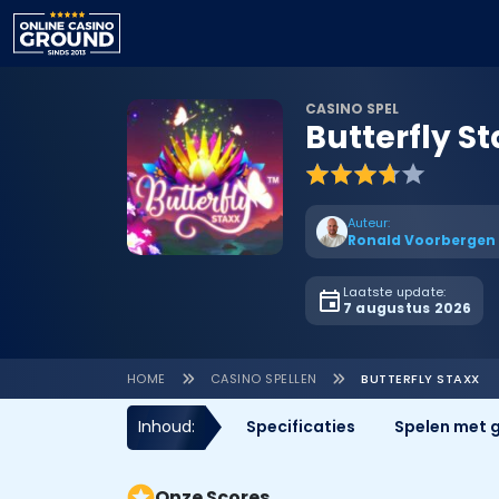
CASINO SPEL
Butterfly S
Auteur:
Ronald Voorbergen
Laatste update:
7 augustus 2026
HOME
CASINO SPELLEN
BUTTERFLY STAXX
Inhoud:
Specificaties
Spelen met 
Onze Scores