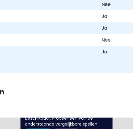
Nee
Ja
Ja
Nee
Ja
en
Geen gratis versie beschikaar
Van dit spel is helaas geen gratis versie
beschikbaar. Probeer één van de
onderstaande vergelijkbare spellen