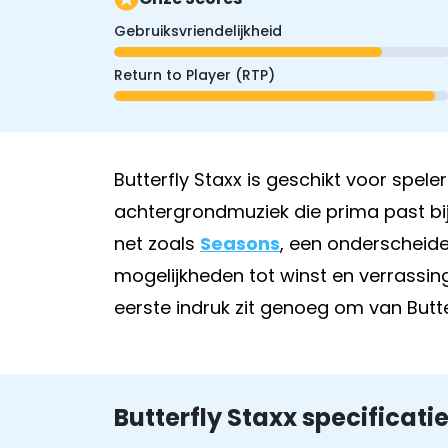
Gebruiksvriendelijkheid
Return to Player (RTP)
Butterfly Staxx is geschikt voor spel
achtergrondmuziek die prima past bi
net zoals
Seasons
, een onderscheid
mogelijkheden tot winst en verrassing
eerste indruk zit genoeg om van Butte
Butterfly Staxx specificati