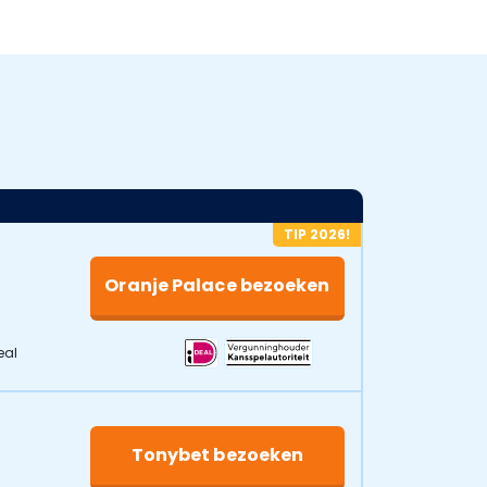
TIP 2026!
Oranje Palace bezoeken
eal
Tonybet bezoeken