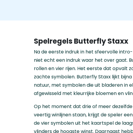
Spelregels Butterfly Staxx
Na de eerste indruk in het sfeervolle intro-
niet echt een indruk waar het over gaat. But
rollen en vier rijen. Het eerste dat opvalt z
zachte symbolen. Butterfly Staxx lijkt bijn
natuur, met symbolen die uit bladeren in el
afgewisseld met kleurrijke bloemen en vlin
Op het moment dat drie of meer dezelfde
veertig winlijnen staan, krijgt de speler ee
de vier symbolen uit het kaartspel de laa
vlinders de hoogste winst. Daarnaast hebb