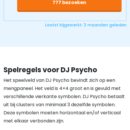
777 bezoeken
Laatst bijgewerkt: 3 maanden geleden
Spelregels voor DJ Psycho
Het speelveld van DJ Psycho bevindt zich op een
mengpaneel. Het veld is 4×4 groot en is gevuld met
verschillende vierkante symbolen. DJ Psycho betaalt
uit bij clusters van minimaal 3 dezelfde symbolen.
Deze symbolen moeten horizontaal en/of verticaal
met elkaar verbonden zijn.