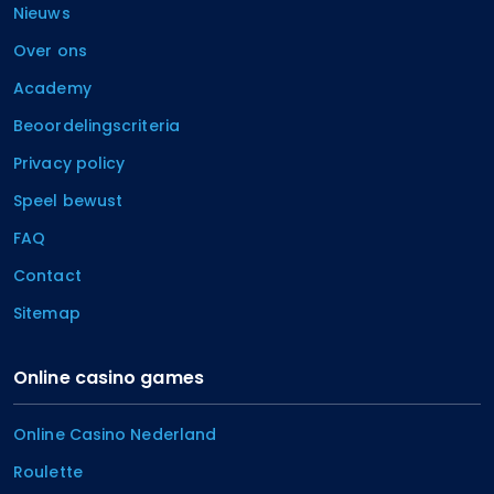
Nieuws
Over ons
Academy
Beoordelingscriteria
Privacy policy
Speel bewust
FAQ
Contact
Sitemap
Online casino games
Online Casino Nederland
Roulette