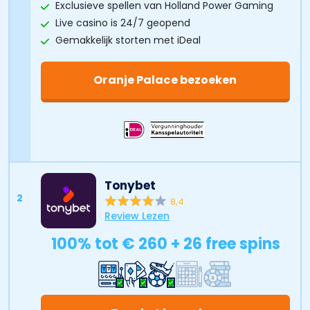
Exclusieve spellen van Holland Power Gaming
Live casino is 24/7 geopend
Gemakkelijk storten met iDeal
Oranje Palace bezoeken
Tonybet
2
8,4
Review Lezen
100% tot € 260 + 26 free spins