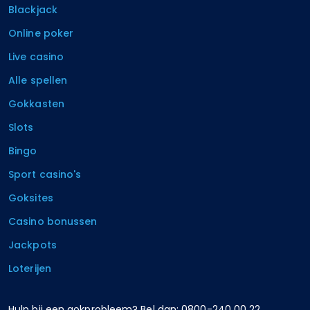
Blackjack
Online poker
Live casino
Alle spellen
Gokkasten
Slots
Bingo
Sport casino's
Goksites
Casino bonussen
Jackpots
Loterijen
Hulp bij een gokprobleem? Bel dan: 0800-240 00 22