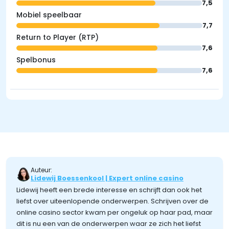
7,5
Mobiel speelbaar
7,7
Return to Player (RTP)
7,6
Spelbonus
7,6
Auteur:
Lidewij Boessenkool | Expert online casino
Lidewij heeft een brede interesse en schrijft dan ook het
liefst over uiteenlopende onderwerpen. Schrijven over de
online casino sector kwam per ongeluk op haar pad, maar
dit is nu een van de onderwerpen waar ze zich het liefst