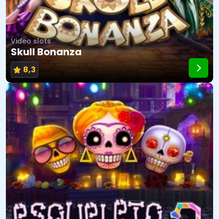
Video slots
Skull Bonanza
8,3