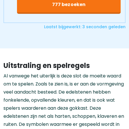
777 bezoeken
Laatst bijgewerkt: 3 seconden geleden
Uitstraling en spelregels
Al vanwege het uiterlijk is deze slot de moeite waard
om te spelen. Zoals te zien is, is er aan de vormgeving
veel aandacht besteed. De edelstenen hebben
fonkelende, opvallende kleuren, en dat is ook wat
spelers waarderen aan deze gokkast. Deze
edelstenen zijn net als harten, schoppen, klaveren en
ruiten. De symbolen waarmee er gespeeld wordt in