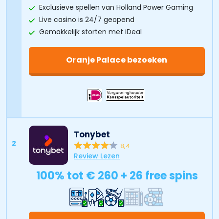
Exclusieve spellen van Holland Power Gaming
Live casino is 24/7 geopend
Gemakkelijk storten met iDeal
Oranje Palace bezoeken
Tonybet
2
8,4
Review Lezen
100% tot € 260 + 26 free spins