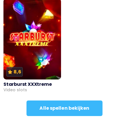
8,6
Starburst XXXtreme
Video slots
Alle spellen bekijken