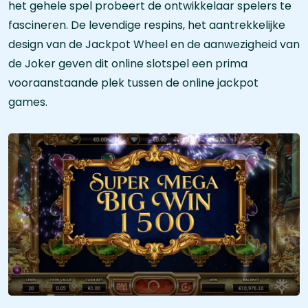
het gehele spel probeert de ontwikkelaar spelers te
fascineren. De levendige respins, het aantrekkelijke
design van de Jackpot Wheel en de aanwezigheid van
de Joker geven dit online slotspel een prima
vooraanstaande plek tussen de online jackpot
games.