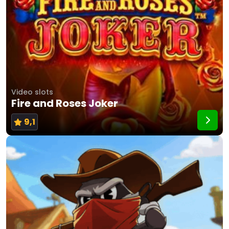
Video slots
Fire and Roses Joker
9,1