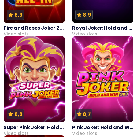
8,9
8,9
Fire and Roses Joker 2 All-In
Royal Joker: Hold and Win
Video slots
Video slots
8,8
8,7
Super Pink Joker: Hold and Win
Pink Joker: Hold and Win
Video slots
Video slots