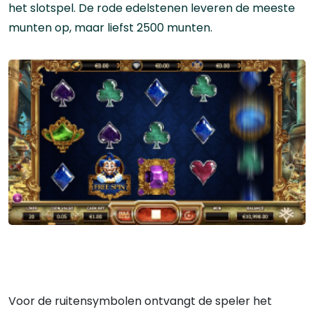
het slotspel. De rode edelstenen leveren de meeste
munten op, maar liefst 2500 munten.
Voor de ruitensymbolen ontvangt de speler het