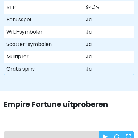
RTP
94.3%
Bonusspel
Ja
Wild-symbolen
Ja
Scatter-symbolen
Ja
Multiplier
Ja
Gratis spins
Ja
Empire Fortune uitproberen
Speel bij Oranje Palace en
krijg:
100% tot € 250 bonus
Speel met bonus