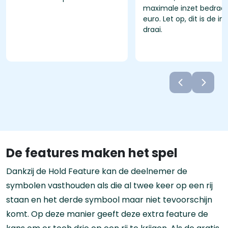
maximale inzet bedraag
euro. Let op, dit is de in
draai.
De features maken het spel
Dankzij de Hold Feature kan de deelnemer de
symbolen vasthouden als die al twee keer op een rij
staan en het derde symbool maar niet tevoorschijn
komt. Op deze manier geeft deze extra feature de