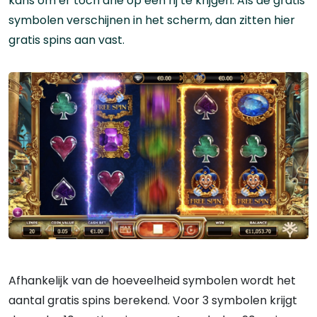
kans om er toch drie op een rij te krijgen. Als de gratis
symbolen verschijnen in het scherm, dan zitten hier
gratis spins aan vast.
Afhankelijk van de hoeveelheid symbolen wordt het
aantal gratis spins berekend. Voor 3 symbolen krijgt