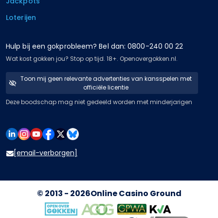
Jackpots
Loterijen
Hulp bij een gokprobleem? Bel dan: 0800-240 00 22
Wat kost gokken jou? Stop op tijd. 18+. Openovergokken.nl.
Toon mij geen relevante advertenties van kansspelen met
officiële licentie
Deze boodschap mag niet gedeeld worden met minderjarigen
[email-verborgen]
© 2013 - 2026
Online Casino Ground