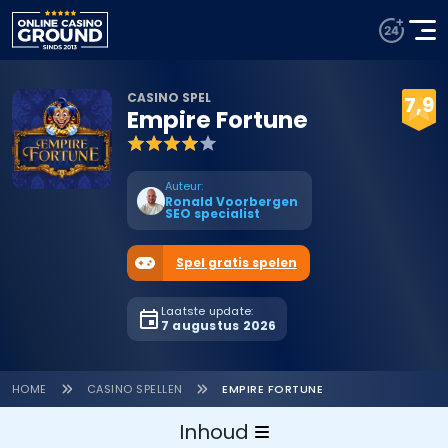
CASINO SPEL
7,9
Empire Fortune
ORANJE PALACE
Bezoek Oranje
100% tot € 250
Palace
bonus
Auteur:
Ronald Voorbergen
SEO specialist
Spel gratis spelen
Laatste update:
7 augustus 2026
HOME
CASINO SPELLEN
EMPIRE FORTUNE
Inhoud