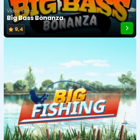
Video slots
Big Bass Bonanza
9,4