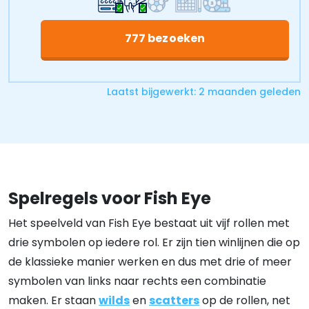
777 bezoeken
Laatst bijgewerkt: 2 maanden geleden
Spelregels voor Fish Eye
Het speelveld van Fish Eye bestaat uit vijf rollen met
drie symbolen op iedere rol. Er zijn tien winlijnen die op
de klassieke manier werken en dus met drie of meer
symbolen van links naar rechts een combinatie
maken. Er staan
wilds
en
scatters
op de rollen, net