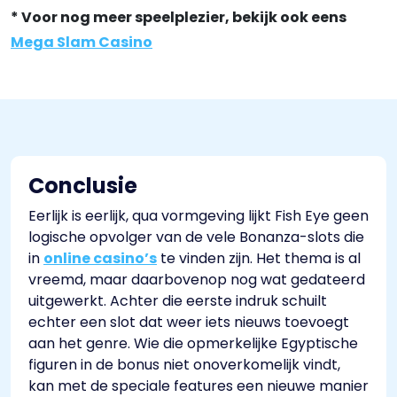
* Voor nog meer speelplezier, bekijk ook eens
Mega Slam Casino
Conclusie
Eerlijk is eerlijk, qua vormgeving lijkt Fish Eye geen
logische opvolger van de vele Bonanza-slots die
in
online casino’s
te vinden zijn. Het thema is al
vreemd, maar daarbovenop nog wat gedateerd
uitgewerkt. Achter die eerste indruk schuilt
echter een slot dat weer iets nieuws toevoegt
aan het genre. Wie die opmerkelijke Egyptische
figuren in de bonus niet onoverkomelijk vindt,
kan met de speciale features een nieuwe manier