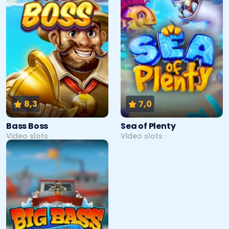
8,3
7,0
Bass Boss
Sea of Plenty
Video slots
Video slots