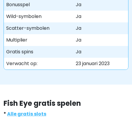
Bonusspel
Ja
Wild-symbolen
Ja
Scatter-symbolen
Ja
Multiplier
Ja
Gratis spins
Ja
Verwacht op:
23 januari 2023
Fish Eye
gratis spelen
*
Alle gratis slots
Speel bij Oranje Palace en
krijg:
100% tot € 250 bonus