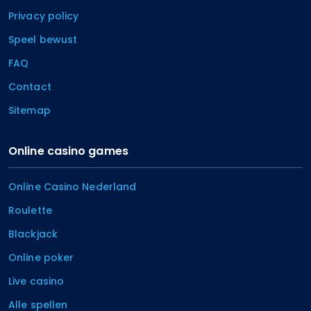
Privacy policy
Speel bewust
FAQ
Contact
Sitemap
Online casino games
Online Casino Nederland
Roulette
Blackjack
Online poker
Live casino
Alle spellen