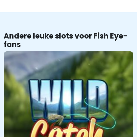
Andere leuke slots voor Fish Eye-
fans