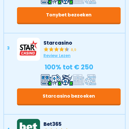
Tonybet bezoeken
Starcasino
3
8,9
Review Lezen
100% tot € 250
Starcasino bezoeken
Bet365