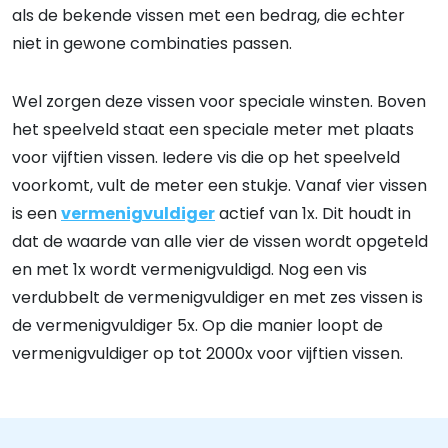
als de bekende vissen met een bedrag, die echter
niet in gewone combinaties passen.
Wel zorgen deze vissen voor speciale winsten. Boven
het speelveld staat een speciale meter met plaats
voor vijftien vissen. Iedere vis die op het speelveld
voorkomt, vult de meter een stukje. Vanaf vier vissen
is een
vermenigvuldiger
actief van 1x. Dit houdt in
dat de waarde van alle vier de vissen wordt opgeteld
en met 1x wordt vermenigvuldigd. Nog een vis
verdubbelt de vermenigvuldiger en met zes vissen is
de vermenigvuldiger 5x. Op die manier loopt de
vermenigvuldiger op tot 2000x voor vijftien vissen.