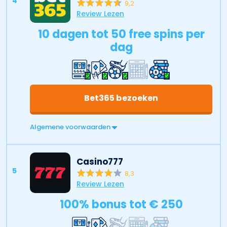
4
9,2
Review Lezen
10 dagen tot 50 free spins per
dag
Bet365 bezoeken
Algemene voorwaarden
Casino777
5
8,3
Review Lezen
100% bonus tot € 250