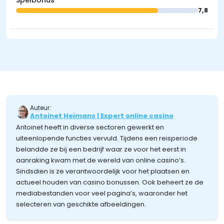
Spelbonus
7,8
Auteur:
Antoinet Heimans | Expert online casino
Antoinet heeft in diverse sectoren gewerkt en
uiteenlopende functies vervuld. Tijdens een reisperiode
belandde ze bij een bedrijf waar ze voor het eerst in
aanraking kwam met de wereld van online casino’s.
Sindsdien is ze verantwoordelijk voor het plaatsen en
actueel houden van casino bonussen. Ook beheert ze de
mediabestanden voor veel pagina’s, waaronder het
selecteren van geschikte afbeeldingen.