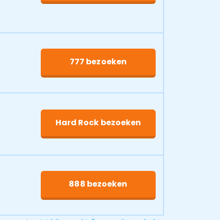
777 bezoeken
Hard Rock bezoeken
888 bezoeken