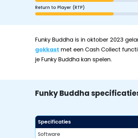
Return to Player (RTP)
Funky Buddha is in oktober 2023 gel
gokkast
met een Cash Collect functi
je Funky Buddha kan spelen.
Funky Buddha specificatie
Specificaties
Software