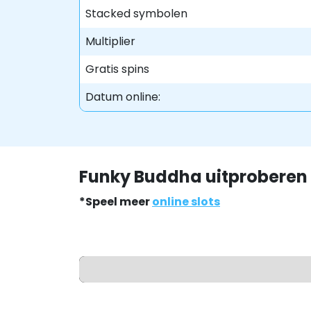
Stacked symbolen
Multiplier
Gratis spins
Datum online:
Funky Buddha uitproberen
*Speel meer
online slots