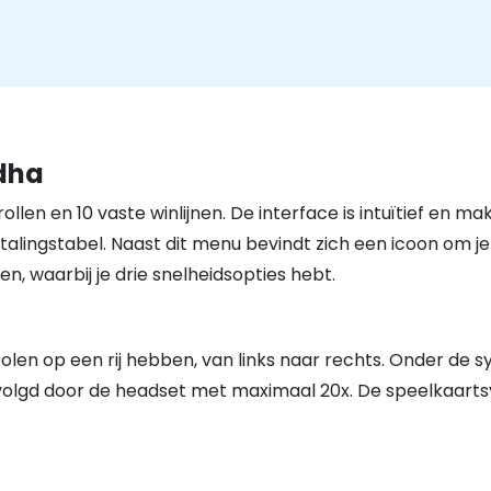
dha
llen en 10 vaste winlijnen. De interface is intuïtief en m
betalingstabel. Naast dit menu bevindt zich een icoon om j
len, waarbij je drie snelheidsopties hebt.
olen op een rij hebben, van links naar rechts. Onder de
evolgd door de headset met maximaal 20x. De speelkaart