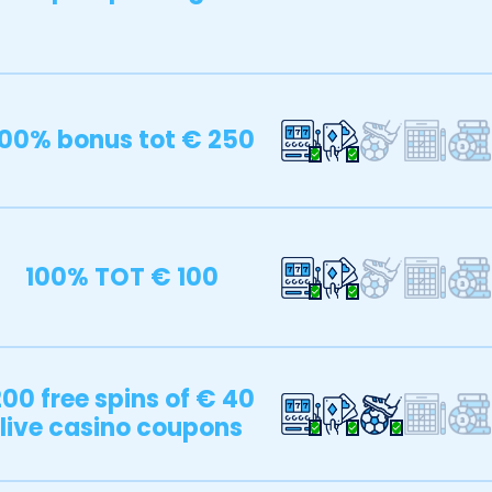
100% bonus tot € 250
100% TOT € 100
200 free spins of € 40
live casino coupons