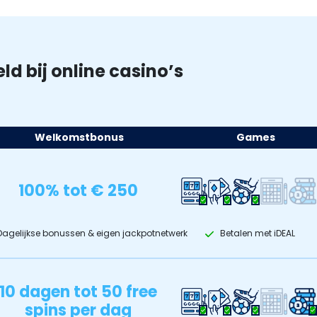
Start gratis spel
d bij online casino’s
Welkomstbonus
Games
100% tot € 250
Dagelijkse bonussen & eigen jackpotnetwerk
Betalen met iDEAL
10 dagen tot 50 free
spins per dag