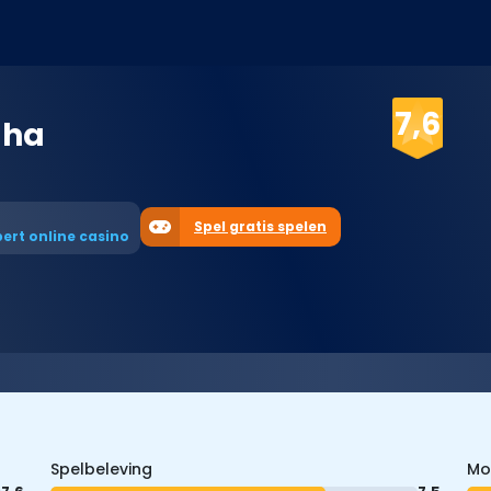
STARCASINO
Bezoek Starcas
100% tot € 250
7,6
dha
Spel gratis spelen
pert online casino
Spelbeleving
Mo