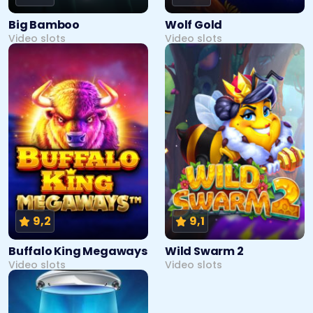
Big Bamboo
Wolf Gold
Video slots
Video slots
9,2
9,1
Buffalo King Megaways
Wild Swarm 2
Video slots
Video slots