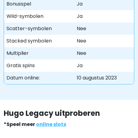
Bonusspel
Ja
Wild-symbolen
Ja
Scatter-symbolen
Nee
Stacked symbolen
Nee
Multiplier
Nee
Gratis spins
Ja
Datum online:
10 augustus 2023
Hugo Legacy uitproberen
*Speel meer
online slots
Speel bij Oranje Palace en
krijg:
100% tot € 250 bonus