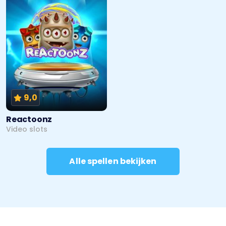
9,0
Reactoonz
Video slots
Alle spellen bekijken