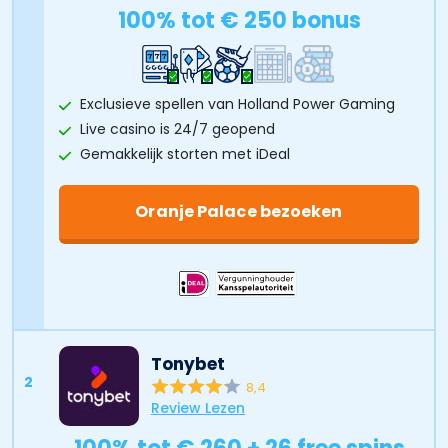
100% tot € 250 bonus
Exclusieve spellen van Holland Power Gaming
Live casino is 24/7 geopend
Gemakkelijk storten met iDeal
Oranje Palace bezoeken
Tonybet
2
8,4
Review Lezen