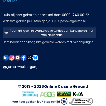
Loterijen
Hulp bij een gokprobleem? Bel dan: 0800-240 00 22
Wat kost gokken jou? Stop op tijd. 18+. Openovergokken.nl.
Toon mij geen relevante advertenties van kansspelen met
officiële licentie
Deze boodschap mag niet gedeeld worden met minderjarigen
[email-verborgen]
© 2013 - 2026
Online Casino Ground