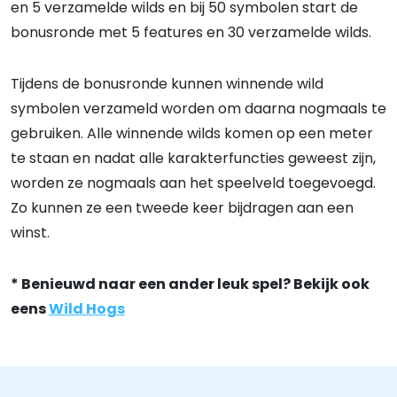
en 5 verzamelde wilds en bij 50 symbolen start de
bonusronde met 5 features en 30 verzamelde wilds.
Tijdens de bonusronde kunnen winnende wild
symbolen verzameld worden om daarna nogmaals te
gebruiken. Alle winnende wilds komen op een meter
te staan en nadat alle karakterfuncties geweest zijn,
worden ze nogmaals aan het speelveld toegevoegd.
Zo kunnen ze een tweede keer bijdragen aan een
winst.
* Benieuwd naar een ander leuk spel? Bekijk ook
eens
Wild Hogs