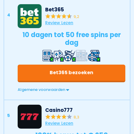
Bet365
4
9,2
Review Lezen
10 dagen tot 50 free spins per
dag
Bet365 bezoeken
Algemene voorwaarden
Casino777
5
8,3
Review Lezen