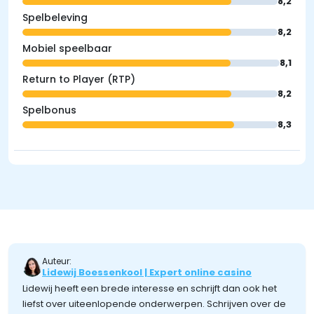
8,2
Spelbeleving
8,2
Mobiel speelbaar
8,1
Return to Player (RTP)
8,2
Spelbonus
8,3
Auteur:
Lidewij Boessenkool | Expert online casino
Lidewij heeft een brede interesse en schrijft dan ook het
liefst over uiteenlopende onderwerpen. Schrijven over de