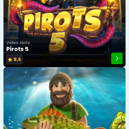
Video slots
Pirots 5
9,5