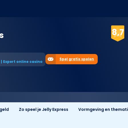
8,7
s
ORANJE PALACE
Bezoek Oranje P
100% tot € 250 bonus
Spel gratis spelen
|
Expert online casino
geld
Zo speel je Jelly Express
Vormgeving en themat