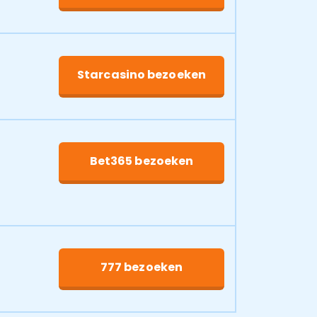
Starcasino bezoeken
Bet365 bezoeken
777 bezoeken