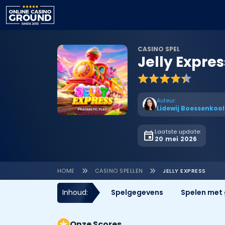
CASINO SPEL
Jelly Expres
Auteur:
Lidewij Boessenkool
Laatste update:
20 mei 2026
HOME
CASINO SPELLEN
JELLY EXPRESS
Inhoud:
Spelgegevens
Spelen met 
Onze Scores