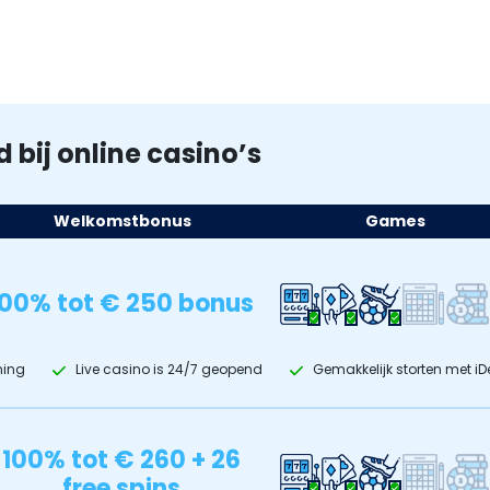
of
Start gratis spel
d bij online casino’s
Welkomstbonus
Games
100% tot € 250 bonus
ming
Live casino is 24/7 geopend
Gemakkelijk storten met iD
100% tot € 260 + 26
free spins