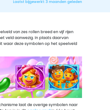
Laatst bijgewerkt: 3 maanden geleden
lveld van zes rollen breed en vijf rijen
et veld aanwezig. In plaats daarvan
uit waar deze symbolen op het speelveld
echanisme laat de overige symbolen naar