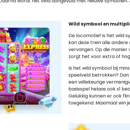
Daarna wordt het veld aangevuld met nieuwe symbolen. Zo
Wild symbool en multipli
De locomotief is het wild s
kan deze trein alle ander
vervangen. Op die manier 
zorgt het voor extra of ho
Is het wild symbool bij mi
speelveld betrokken? Dan 
een willekeurige vermenigv
basisspel helaas ook x1 bed
Gelukkig kunnen er ook fl
toegekend. Maximaal win je 