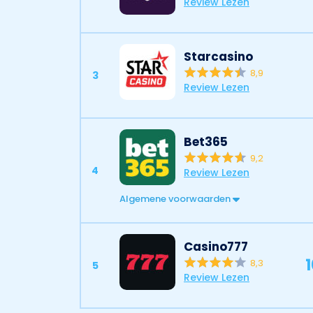
Review Lezen
Starcasino
8,9
3
Review Lezen
Bet365
9,2
4
Review Lezen
Algemene voorwaarden
Casino777
8,3
5
Review Lezen