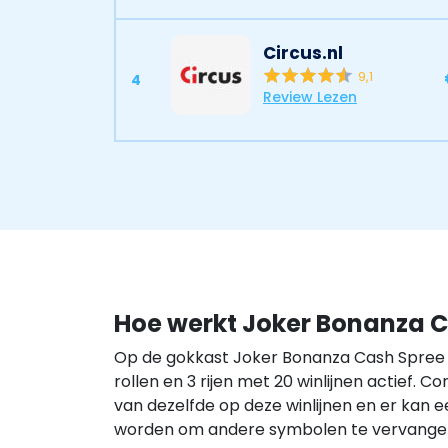
Circus.nl
9,1
4
Review Lezen
Hoe werkt Joker Bonanza 
Op de gokkast Joker Bonanza Cash Spree
rollen en 3 rijen met 20 winlijnen actief. C
van dezelfde op deze winlijnen en er kan 
worden om andere symbolen te vervange