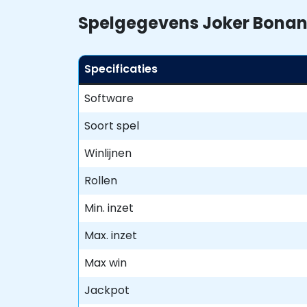
Spelgegevens Joker Bonan
Specificaties
Software
Soort spel
Winlijnen
Rollen
Min. inzet
Max. inzet
Max win
Jackpot