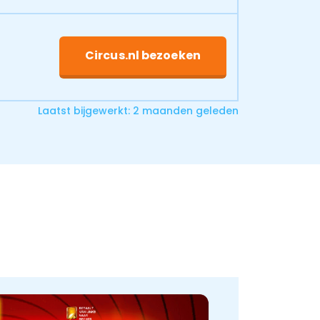
Circus.nl bezoeken
Laatst bijgewerkt: 2 maanden geleden