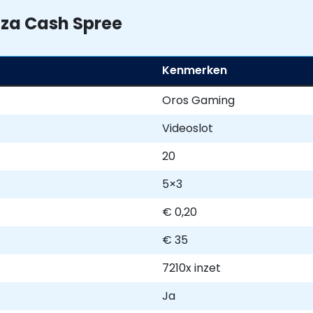
za Cash Spree
Kenmerken
Oros Gaming
Videoslot
20
5×3
€ 0,20
€ 35
7210x inzet
Ja