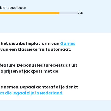
biel speelbaar
7,8
a het distributieplatform van
Games
t van een klassieke fruitautomaat,
feature. De bonusfeature bestaat uit
ldprijzen of jackpots met de
e nemen. Bepaal achteraf of je denkt
 die legaal zijn in Nederland
.