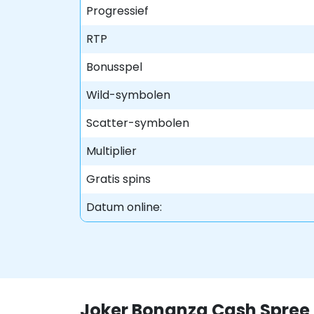
Progressief
RTP
Bonusspel
Wild-symbolen
Scatter-symbolen
Multiplier
Gratis spins
Datum online:
Joker Bonanza Cash Spree 