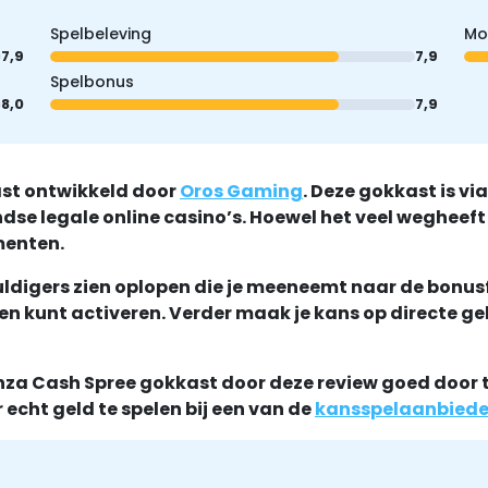
Spelbeleving
Mo
7,9
7,9
Spelbonus
8,0
7,9
ast ontwikkeld door
Oros Gaming
. Deze gokkast is vi
ndse legale online casino’s. Hoewel het veel wegheef
menten.
uldigers zien oplopen die je meeneemt naar de bonus
len kunt activeren. Verder maak je kans op directe ge
za Cash Spree gokkast door deze review goed door t
 echt geld te spelen bij een van de
kansspelaanbieders