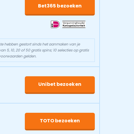
Bet365 bezoeken
 te hebben gestort sinds het aanmaken van je
5, 10, 20 of 50 gratis spins; 10 selecties op gratis
ne voorwaarden gelden.
Unibet bezoeken
TOTO bezoeken