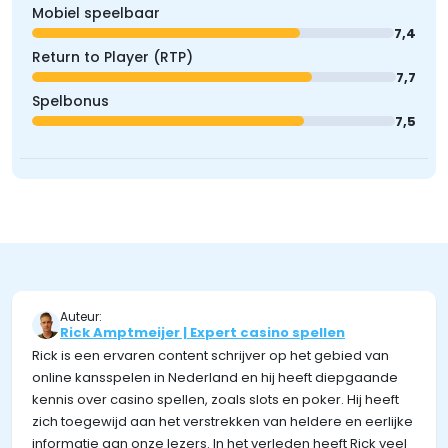
Mobiel speelbaar
7,4
Return to Player (RTP)
7,7
Spelbonus
7,5
Auteur:
Rick Amptmeijer | Expert casino spellen
Rick is een ervaren content schrijver op het gebied van
online kansspelen in Nederland en hij heeft diepgaande
kennis over casino spellen, zoals slots en poker. Hij heeft
zich toegewijd aan het verstrekken van heldere en eerlijke
informatie aan onze lezers. In het verleden heeft Rick veel