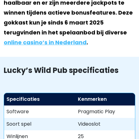
haalbaar en er zijn meerdere jackpots te
winnen tijdens actieve bonusfeatures. Deze
gokkast kun je sinds 6 maart 2025
terugvinden in het spelaanbod bij diverse
online casino’s in Nederland
.
Lucky’s Wild Pub specificaties
Specificaties
Kenmerken
Software
Pragmatic Play
Soort spel
Videoslot
Winlijnen
25