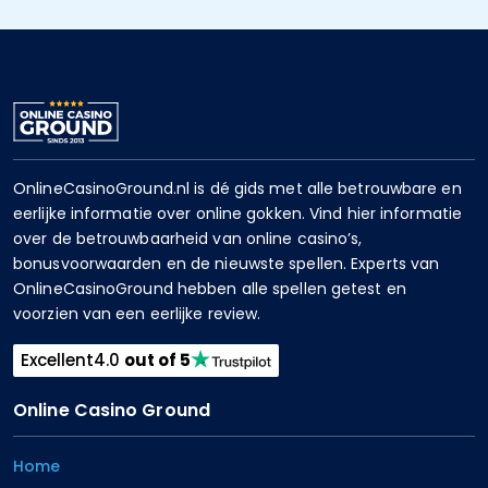
kunnen worden. Er zijn drie verschillende
bonusspellen, waaronder Fortune, Doublin’ en
Life. Elk van de bonussen wordt gespeeld met
geldsymbolen en respins.
OnlineCasinoGround.nl is dé gids met alle betrouwbare en
eerlijke informatie over online gokken. Vind hier informatie
over de betrouwbaarheid van online casino’s,
bonusvoorwaarden en de nieuwste spellen. Experts van
OnlineCasinoGround hebben alle spellen getest en
voorzien van een eerlijke review.
Excellent
4.0
out of 5
Online Casino Ground
Home