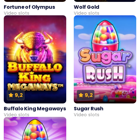
Fortune of Olympus
Wolf Gold
Video slots
Video slots
9,2
9,2
Buffalo King Megaways
Sugar Rush
Video slots
Video slots