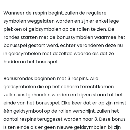
Wanneer de respin begint, zullen de reguliere
symbolen weggelaten worden en zijn er enkel lege
plekken of geldsymbolen op de rollen te zien. De
rondes starten met de bonussymbolen waarmee het
bonusspel gestart werd, echter veranderen deze nu
in geldsymbolen met dezelfde waarde als dat ze
hadden in het basisspel.
Bonusrondes beginnen met 3 respins. Alle
geldsymbolen die op het scherm terechtkomen
zullen vastgehouden worden en blijven staan tot het
einde van het bonusspel. Elke keer dat er op zijn minst
één geldsymbool op de rollen verschijnt, zullen het
aantal respins teruggezet worden naar 3. Deze bonus
is ten einde als er geen nieuwe geldsymbolen bij zijn