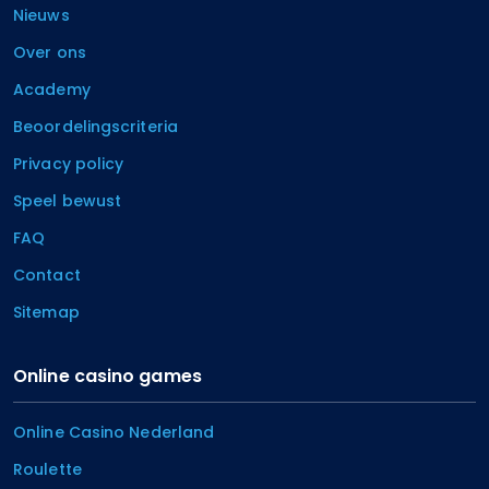
Nieuws
Over ons
Academy
Beoordelingscriteria
Privacy policy
Speel bewust
FAQ
Contact
Sitemap
Online casino games
Online Casino Nederland
Roulette