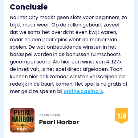
Conclusie
NoLimit City maakt geen slots voor beginners, zo
blijkt maar weer. Op de rollen gebeurt zoveel
dat we soms het overzicht even kwijt waren,
maar na een paar spins went de manier van
spelen. De wat onbeduidende winsten in het
basisspel worden in de bonussen ruimschoots
gecompenseerd. Als hier een winst van 41.127x
de inzet valt, is het spel direct afgelopen. Toch
kunnen hier ook zomaar winsten verschijnen die
redelijk in de buurt komen. Het spel is nu gratis of
met geld te spelen bij
online casino’s
.
7,8
CASINO SPEL
Pearl Harbor