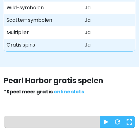
Wild-symbolen
Ja
Scatter-symbolen
Ja
Multiplier
Ja
Gratis spins
Ja
Pearl Harbor gratis spelen
*Speel meer gratis
online slots
Speel bij Oranje Palace en
krijg:
100% tot € 250 bonus
Speel met bonus