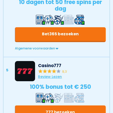
10 dagen tot 50 free spins per
dag
Bet365 bezoeken
Algemene voorwaarden
Casino777
5
8,3
Review Lezen
100% bonus tot € 250
777 bezoeken