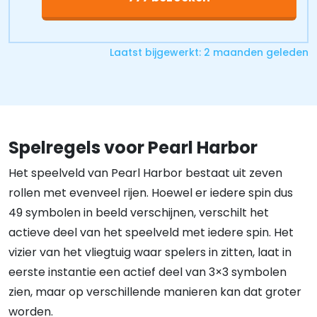
Laatst bijgewerkt: 2 maanden geleden
Spelregels voor Pearl Harbor
Het speelveld van Pearl Harbor bestaat uit zeven
rollen met evenveel rijen. Hoewel er iedere spin dus
49 symbolen in beeld verschijnen, verschilt het
actieve deel van het speelveld met iedere spin. Het
vizier van het vliegtuig waar spelers in zitten, laat in
eerste instantie een actief deel van 3×3 symbolen
zien, maar op verschillende manieren kan dat groter
worden.