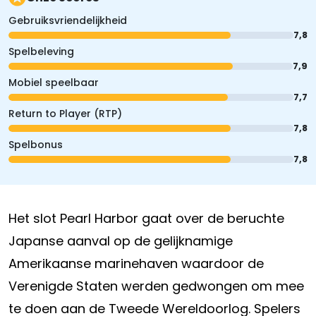
Gebruiksvriendelijkheid
7,8
Spelbeleving
7,9
Mobiel speelbaar
7,7
Return to Player (RTP)
7,8
Spelbonus
7,8
Het slot Pearl Harbor gaat over de beruchte
Japanse aanval op de gelijknamige
Amerikaanse marinehaven waardoor de
Verenigde Staten werden gedwongen om mee
te doen aan de Tweede Wereldoorlog. Spelers