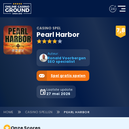
ORANJE PALACE
Bezoek Oranje
100% tot € 250
CASINO SPEL
7,8
Palace
bonus
Pearl Harbor
Auteur:
Ronald Voorbergen
SEO specialist
Spel gratis spelen
Laatste update:
27 mei 2026
HOME
CASINO SPELLEN
PEARL HARBOR
Onze Scores