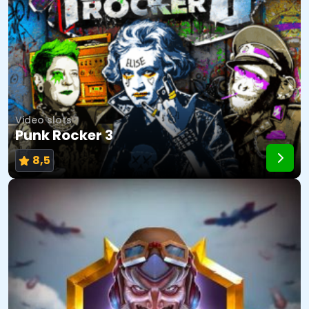
Video slots
Punk Rocker 3
8,5