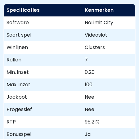
Specificaties
Kenmerken
Software
NoLimit City
Soort spel
Videoslot
Winlijnen
Clusters
Rollen
7
Min. inzet
0,20
Max. inzet
100
Jackpot
Nee
Progessief
Nee
RTP
96,21%
Bonusspel
Ja