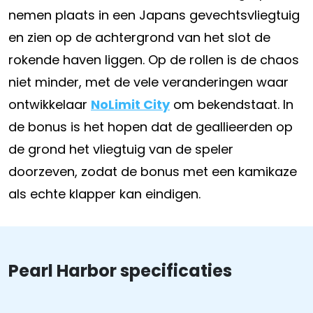
nemen plaats in een Japans gevechtsvliegtuig
en zien op de achtergrond van het slot de
rokende haven liggen. Op de rollen is de chaos
niet minder, met de vele veranderingen waar
ontwikkelaar
NoLimit City
om bekendstaat. In
de bonus is het hopen dat de geallieerden op
de grond het vliegtuig van de speler
doorzeven, zodat de bonus met een kamikaze
als echte klapper kan eindigen.
Pearl Harbor specificaties