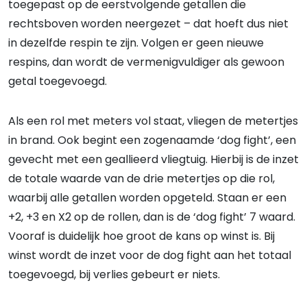
toegepast op de eerstvolgende getallen die
rechtsboven worden neergezet – dat hoeft dus niet
in dezelfde respin te zijn. Volgen er geen nieuwe
respins, dan wordt de vermenigvuldiger als gewoon
getal toegevoegd.
Als een rol met meters vol staat, vliegen de metertjes
in brand. Ook begint een zogenaamde ‘dog fight’, een
gevecht met een geallieerd vliegtuig. Hierbij is de inzet
de totale waarde van de drie metertjes op die rol,
waarbij alle getallen worden opgeteld. Staan er een
+2, +3 en X2 op de rollen, dan is de ‘dog fight’ 7 waard.
Vooraf is duidelijk hoe groot de kans op winst is. Bij
winst wordt de inzet voor de dog fight aan het totaal
toegevoegd, bij verlies gebeurt er niets.