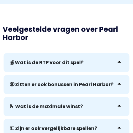
Veelgestelde vragen over Pearl
Harbor
💰 Wat is de RTP voor dit spel?
De RTP is 96,21%
🤑 Zitten er ook bonussen in Pearl Harbor?
Ja, er zijn twee bonussen: Dog Fight en Toka
Toka Toka.
🫰 Wat is de maximale winst?
De maximale winst is 14.471x de inzet.
💵 Zijn er ook vergelijkbare spellen?