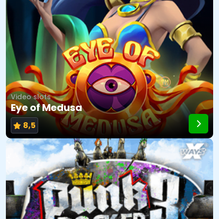
Video slots
Eye of Medusa
8,5