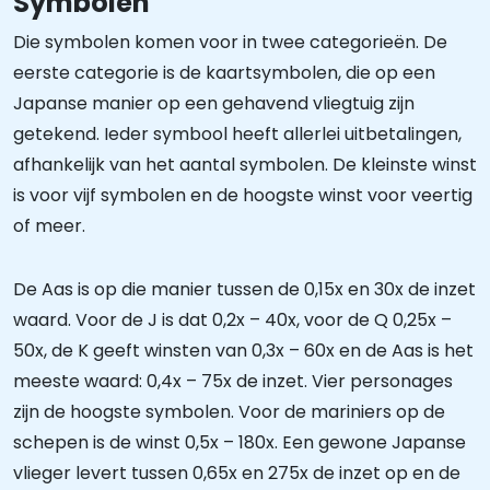
Symbolen
Die symbolen komen voor in twee categorieën. De
eerste categorie is de kaartsymbolen, die op een
Japanse manier op een gehavend vliegtuig zijn
getekend. Ieder symbool heeft allerlei uitbetalingen,
afhankelijk van het aantal symbolen. De kleinste winst
is voor vijf symbolen en de hoogste winst voor veertig
of meer.
De Aas is op die manier tussen de 0,15x en 30x de inzet
waard. Voor de J is dat 0,2x – 40x, voor de Q 0,25x –
50x, de K geeft winsten van 0,3x – 60x en de Aas is het
meeste waard: 0,4x – 75x de inzet. Vier personages
zijn de hoogste symbolen. Voor de mariniers op de
schepen is de winst 0,5x – 180x. Een gewone Japanse
vlieger levert tussen 0,65x en 275x de inzet op en de