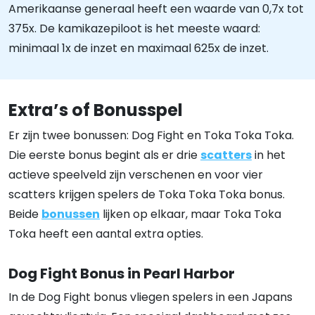
Amerikaanse generaal heeft een waarde van 0,7x tot
375x. De kamikazepiloot is het meeste waard:
minimaal 1x de inzet en maximaal 625x de inzet.
Extra’s of Bonusspel
Er zijn twee bonussen: Dog Fight en Toka Toka Toka.
Die eerste bonus begint als er drie
scatters
in het
actieve speelveld zijn verschenen en voor vier
scatters krijgen spelers de Toka Toka Toka bonus.
Beide
bonussen
lijken op elkaar, maar Toka Toka
Toka heeft een aantal extra opties.
Dog Fight Bonus in Pearl Harbor
In de Dog Fight bonus vliegen spelers in een Japans