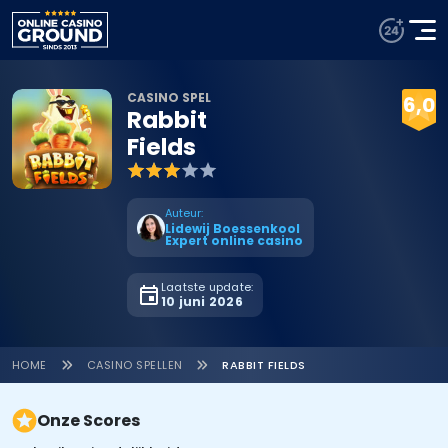
BETMGM
Pak tot € 100 + 1000
Bezoek BetMGM
CASINO SPEL
6,0
free spins
Rabbit
Fields
Auteur:
Lidewij Boessenkool
Expert online casino
Laatste update:
10 juni 2026
HOME
CASINO SPELLEN
RABBIT FIELDS
Onze Scores