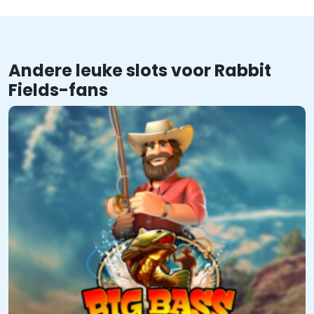
Andere leuke slots voor Rabbit
Fields-fans