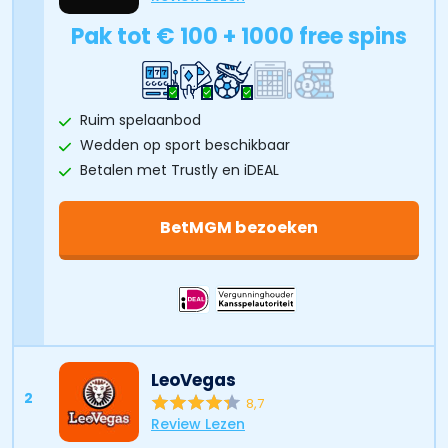
Pak tot € 100 + 1000 free spins
Ruim spelaanbod
Wedden op sport beschikbaar
Betalen met Trustly en iDEAL
BetMGM bezoeken
LeoVegas
2
8,7
Review Lezen