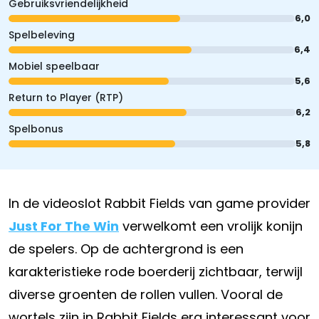
Gebruiksvriendelijkheid
6,0
Spelbeleving
6,4
Mobiel speelbaar
5,6
Return to Player (RTP)
6,2
Spelbonus
5,8
In de videoslot Rabbit Fields van game provider
Just For The Win
verwelkomt een vrolijk konijn
de spelers. Op de achtergrond is een
karakteristieke rode boerderij zichtbaar, terwijl
diverse groenten de rollen vullen. Vooral de
wortels zijn in Rabbit Fields erg interessant voor