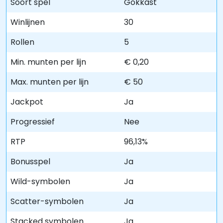
Soort spel
Gokkast
Winlijnen
30
Rollen
5
Min. munten per lijn
€ 0,20
Max. munten per lijn
€ 50
Jackpot
Ja
Progressief
Nee
RTP
96,13%
Bonusspel
Ja
Wild-symbolen
Ja
Scatter-symbolen
Ja
Stacked symbolen
Ja