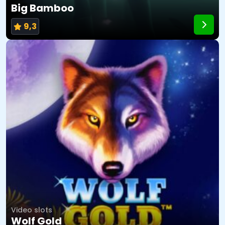
Big Bamboo
9,3
Video slots
Wolf Gold