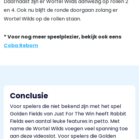
Daarnaast zijn er Wortel Wilds aanwezig op rollen 2
en 4. Ook nu blijft de ronde doorgaan zolang er
Wortel Wilds op de rollen staan.
* Voor nog meer speelplezier, bekijk ook eens
Coba Reborn
Conclusie
Voor spelers die niet bekend zijn met het spel
Golden Fields van Just For The Win heeft Rabbit
Fields een aantal leuke features in petto. Met
name de Wortel Wilds voegen veel spanning toe
aan deze videoslot. Voor spelers die Golden