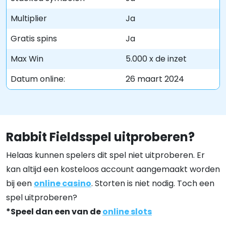
Multiplier
Ja
Gratis spins
Ja
Max Win
5.000 x de inzet
Datum online:
26 maart 2024
Rabbit Fieldsspel uitproberen?
Helaas kunnen spelers dit spel niet uitproberen. Er
kan altijd een kosteloos account aangemaakt worden
bij een
online casino
. Storten is niet nodig. Toch een
spel uitproberen?
*Speel dan een van de
online slots