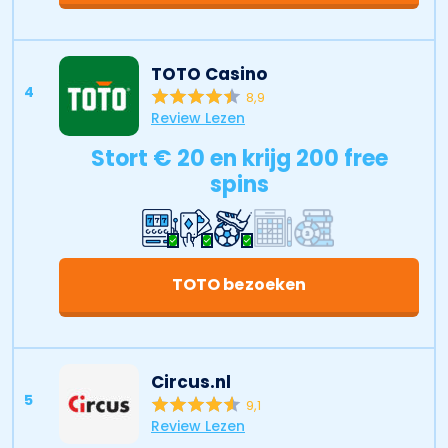
TOTO Casino
4
8,9
Review Lezen
Stort € 20 en krijg 200 free
spins
TOTO bezoeken
Circus.nl
5
9,1
Review Lezen