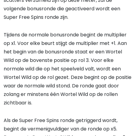
scatters verzameld zijn op deze meter, zal de
volgende bonusronde die geactiveerd wordt een
Super Free Spins ronde zijn.
Tijdens de normale bonusronde begint de multiplier
op x1. Voor elke beurt stijgt de multiplier met +1. Aan
het begin van de bonusronde staat er een Wortel
Wild op de bovenste positie op rol 3. Voor elke
normale wild die op het speelveld valt, wordt een
Wortel Wild op de rol gezet. Deze begint op de positie
waar de normale wild stond. De ronde gaat door
zolang er minstens één Wortel Wild op de rollen
zichtbaar is.
Als de Super Free Spins ronde getriggerd wordt,
begint de vermenigvuldiger van de ronde op x5.