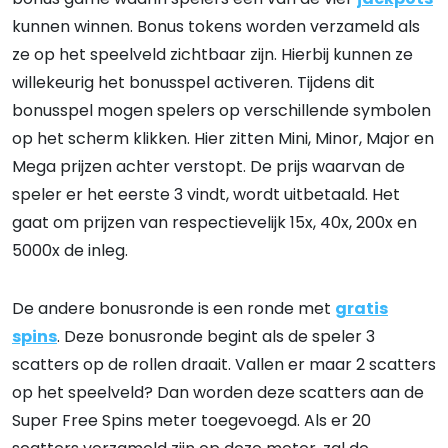
kunnen winnen. Bonus tokens worden verzameld als
ze op het speelveld zichtbaar zijn. Hierbij kunnen ze
willekeurig het bonusspel activeren. Tijdens dit
bonusspel mogen spelers op verschillende symbolen
op het scherm klikken. Hier zitten Mini, Minor, Major en
Mega prijzen achter verstopt. De prijs waarvan de
speler er het eerste 3 vindt, wordt uitbetaald. Het
gaat om prijzen van respectievelijk 15x, 40x, 200x en
5000x de inleg.
De andere bonusronde is een ronde met
gratis
spins
. Deze bonusronde begint als de speler 3
scatters op de rollen draait. Vallen er maar 2 scatters
op het speelveld? Dan worden deze scatters aan de
Super Free Spins meter toegevoegd. Als er 20