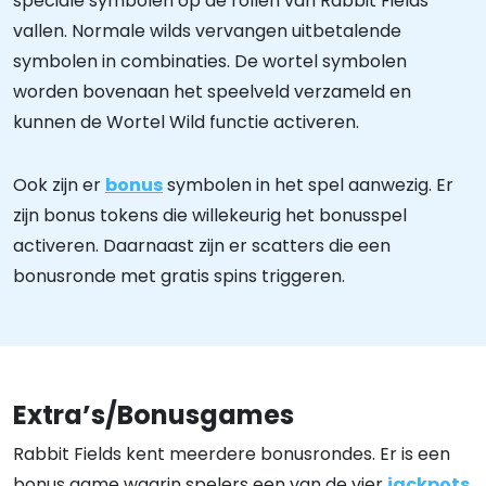
speciale symbolen op de rollen van Rabbit Fields
vallen. Normale wilds vervangen uitbetalende
symbolen in combinaties. De wortel symbolen
worden bovenaan het speelveld verzameld en
kunnen de Wortel Wild functie activeren.
Ook zijn er
bonus
symbolen in het spel aanwezig. Er
zijn bonus tokens die willekeurig het bonusspel
activeren. Daarnaast zijn er scatters die een
bonusronde met gratis spins triggeren.
Extra’s/Bonusgames
Rabbit Fields kent meerdere bonusrondes. Er is een
bonus game waarin spelers een van de vier
jackpots