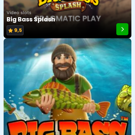
Video slots
Big Bass Splash
9,5