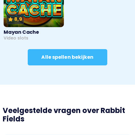
8,9
Mayan Cache
Video slots
Alle spellen bekijken
Veelgestelde vragen over Rabbit
Fields