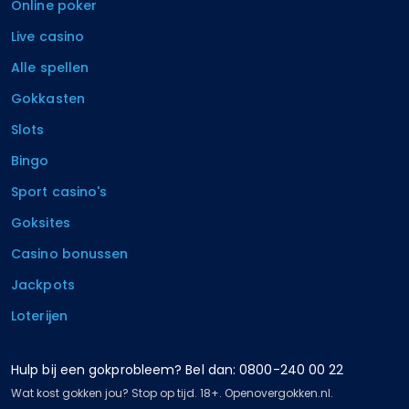
Online poker
Live casino
Alle spellen
Gokkasten
Slots
Bingo
Sport casino's
Goksites
Casino bonussen
Jackpots
Loterijen
Hulp bij een gokprobleem? Bel dan: 0800-240 00 22
Wat kost gokken jou? Stop op tijd. 18+. Openovergokken.nl.