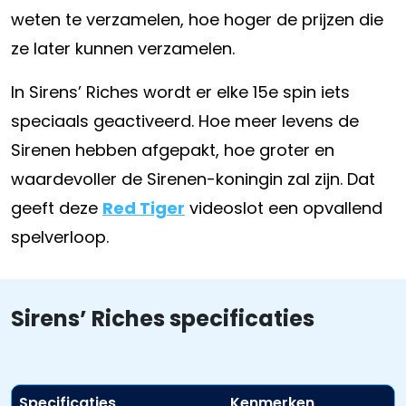
weten te verzamelen, hoe hoger de prijzen die
ze later kunnen verzamelen.
In Sirens’ Riches wordt er elke 15e spin iets
speciaals geactiveerd. Hoe meer levens de
Sirenen hebben afgepakt, hoe groter en
waardevoller de Sirenen-koningin zal zijn. Dat
geeft deze
Red Tiger
videoslot een opvallend
spelverloop.
Sirens’ Riches specificaties
Specificaties
Kenmerken