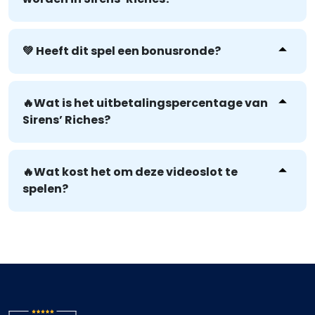
In deze videoslot van Red Tiger kan er meer
dan 22.000x de inzet gewonnen worden.
💚 Heeft dit spel een bonusronde?
Sirens’ Riches kent geen traditionele
bonusronde. Wel kunnen er elke 15e beurt
🔥Wat is het uitbetalingspercentage van
Sirens’ Riches?
speciale functies geactiveerd worden.
Deze videoslot heeft een RTP van 95,73%.
🔥Wat kost het om deze videoslot te
spelen?
Sirens’ Riches kan worden gespeeld met een
inleg tussen de €0,20 en €4 per beurt.