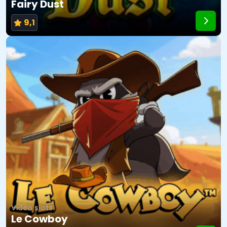
Fairy Dust
9,1
Video slots
Le Cowboy