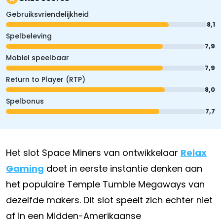
Gebruiksvriendelijkheid
8,1
Spelbeleving
7,9
Mobiel speelbaar
7,9
Return to Player (RTP)
8,0
Spelbonus
7,7
Het slot Space Miners van ontwikkelaar
Relax
Gaming
doet in eerste instantie denken aan
het populaire Temple Tumble Megaways van
dezelfde makers. Dit slot speelt zich echter niet
af in een Midden-Amerikaanse