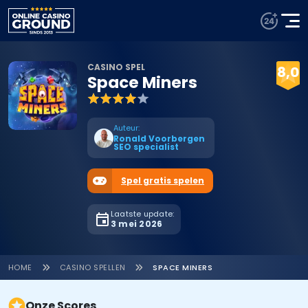
ORANJE PALACE
Bezoek Oranje
100% tot € 250
CASINO SPEL
8,0
Palace
bonus
Space Miners
Auteur:
Ronald Voorbergen
SEO specialist
Spel gratis spelen
Laatste update:
3 mei 2026
HOME
CASINO SPELLEN
SPACE MINERS
Onze Scores