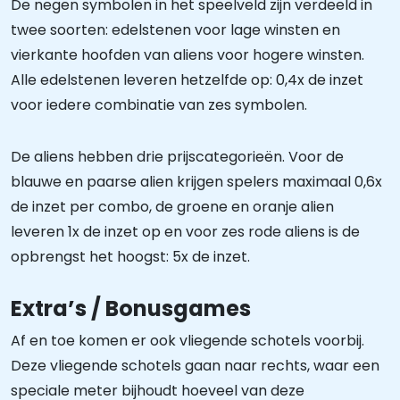
De negen symbolen in het speelveld zijn verdeeld in
twee soorten: edelstenen voor lage winsten en
vierkante hoofden van aliens voor hogere winsten.
Alle edelstenen leveren hetzelfde op: 0,4x de inzet
voor iedere combinatie van zes symbolen.
De aliens hebben drie prijscategorieën. Voor de
blauwe en paarse alien krijgen spelers maximaal 0,6x
de inzet per combo, de groene en oranje alien
leveren 1x de inzet op en voor zes rode aliens is de
opbrengst het hoogst: 5x de inzet.
Extra’s / Bonusgames
Af en toe komen er ook vliegende schotels voorbij.
Deze vliegende schotels gaan naar rechts, waar een
speciale meter bijhoudt hoeveel van deze