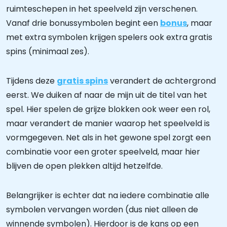
ruimteschepen in het speelveld zijn verschenen.
Vanaf drie bonussymbolen begint een
bonus
, maar
met extra symbolen krijgen spelers ook extra gratis
spins (minimaal zes).
Tijdens deze
gratis spins
verandert de achtergrond
eerst. We duiken af naar de mijn uit de titel van het
spel. Hier spelen de grijze blokken ook weer een rol,
maar verandert de manier waarop het speelveld is
vormgegeven. Net als in het gewone spel zorgt een
combinatie voor een groter speelveld, maar hier
blijven de open plekken altijd hetzelfde.
Belangrijker is echter dat na iedere combinatie alle
symbolen vervangen worden (dus niet alleen de
winnende symbolen). Hierdoor is de kans op een