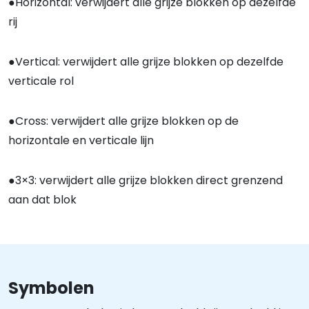
●Horizontal: verwijdert alle grijze blokken op dezelfde
rij
●Vertical: verwijdert alle grijze blokken op dezelfde
verticale rol
●Cross: verwijdert alle grijze blokken op de
horizontale en verticale lijn
●3×3: verwijdert alle grijze blokken direct grenzend
aan dat blok
Symbolen