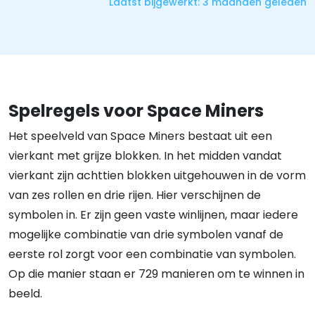
Laatst bijgewerkt: 3 maanden geleden
Spelregels voor Space Miners
Het speelveld van Space Miners bestaat uit een
vierkant met grijze blokken. In het midden vandat
vierkant zijn achttien blokken uitgehouwen in de vorm
van zes rollen en drie rijen. Hier verschijnen de
symbolen in. Er zijn geen vaste winlijnen, maar iedere
mogelijke combinatie van drie symbolen vanaf de
eerste rol zorgt voor een combinatie van symbolen.
Op die manier staan er 729 manieren om te winnen in
beeld.