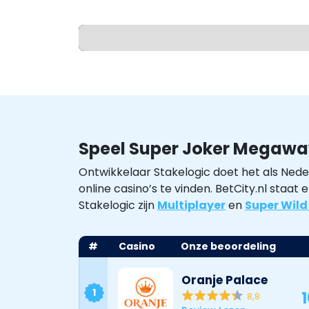
Speel Super Joker Megaways
Ontwikkelaar Stakelogic doet het als Neder
online casino’s te vinden. BetCity.nl staa
Stakelogic zijn
Multiplayer
en
Super Wil
#
Casino
Onze beoordeling
Oranje Palace
1
8,8