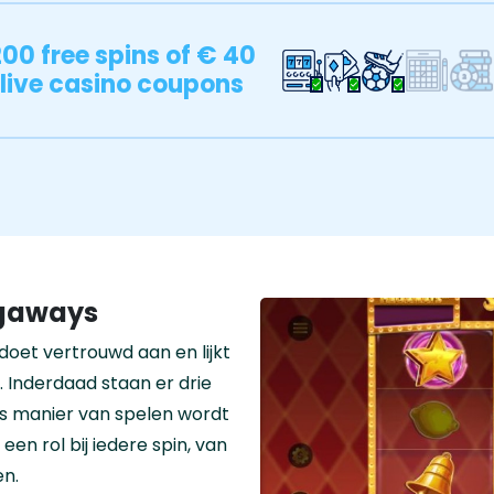
200 free spins of € 40
live casino coupons
egaways
oet vertrouwd aan en lijkt
t. Inderdaad staan er drie
s manier van spelen wordt
een rol bij iedere spin, van
n.