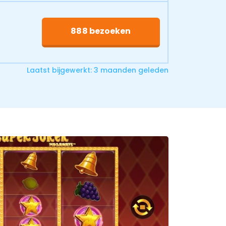
888 bezoeken
Laatst bijgewerkt: 3 maanden geleden