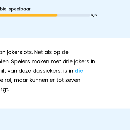
biel speelbaar
6,6
n jokerslots. Net als op de
len. Spelers maken met drie jokers in
lt van deze klassiekers, is in
die
e rol, maar kunnen er tot zeven
rgt.