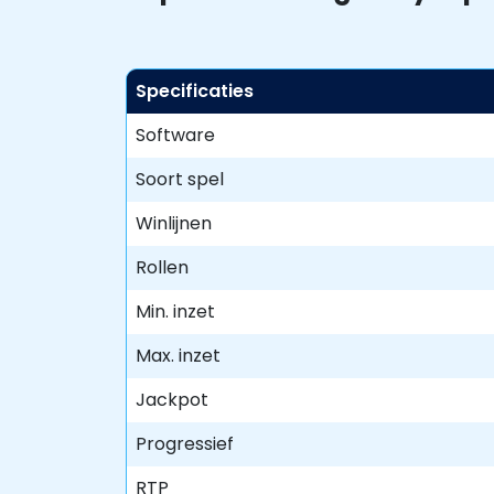
Specificaties
Software
Soort spel
Winlijnen
Rollen
Min. inzet
Max. inzet
Jackpot
Progressief
RTP