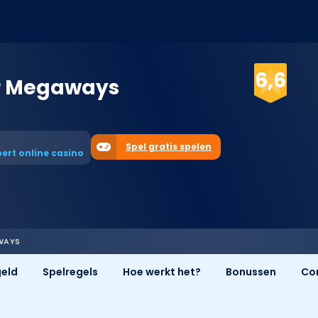
6,6
r Megaways
ORANJE PALACE
Bezoek Oranje P
100% tot € 250 bonus
Spel gratis spelen
pert online casino
WAYS
geld
Spelregels
Hoe werkt het?
Bonussen
Co