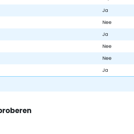
Ja
Nee
Ja
Nee
Nee
Ja
proberen
Speel bij Oranje Palace en
krijg:
100% tot € 250
bonus