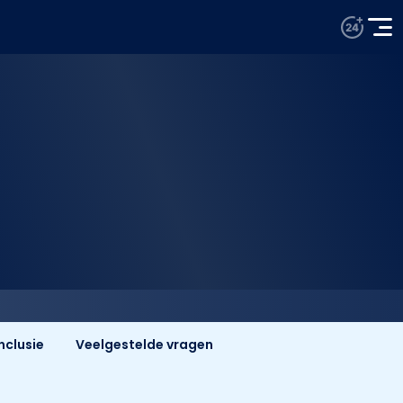
alace
nclusie
Veelgestelde vragen