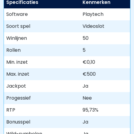
Specificaties
Kenmerken
Software
Playtech
Soort spel
Videoslot
Winlijnen
50
Rollen
5
Min. inzet
€0,10
Max. inzet
€500
Jackpot
Ja
Progessief
Nee
RTP
95,73%
Bonusspel
Ja
Wild-symbolen
Ja