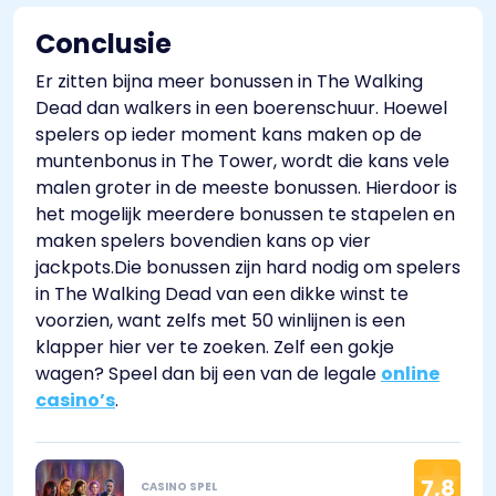
Conclusie
Er zitten bijna meer bonussen in The Walking
Dead dan walkers in een boerenschuur. Hoewel
spelers op ieder moment kans maken op de
muntenbonus in The Tower, wordt die kans vele
malen groter in de meeste bonussen. Hierdoor is
het mogelijk meerdere bonussen te stapelen en
maken spelers bovendien kans op vier
jackpots.Die bonussen zijn hard nodig om spelers
in The Walking Dead van een dikke winst te
voorzien, want zelfs met 50 winlijnen is een
klapper hier ver te zoeken. Zelf een gokje
wagen? Speel dan bij een van de legale
online
casino’s
.
7,8
CASINO SPEL