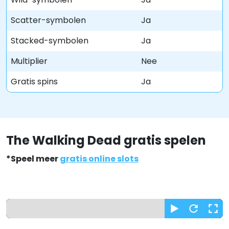
Scatter-symbolen
Ja
Stacked-symbolen
Ja
Multiplier
Nee
Gratis spins
Ja
The Walking Dead gratis spelen
*Speel meer
gratis online slots
Speel bij Starcasino en krijg:
100% tot € 250
Speel met bonus