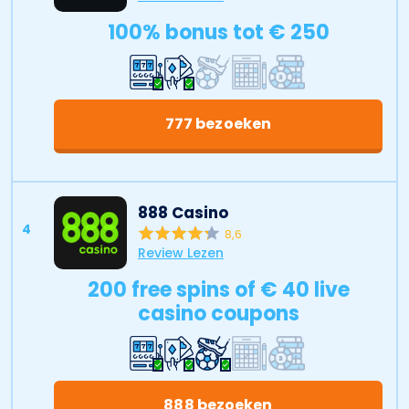
100% bonus tot € 250
777 bezoeken
888 Casino
4
8,6
Review Lezen
200 free spins of € 40 live
casino coupons
888 bezoeken