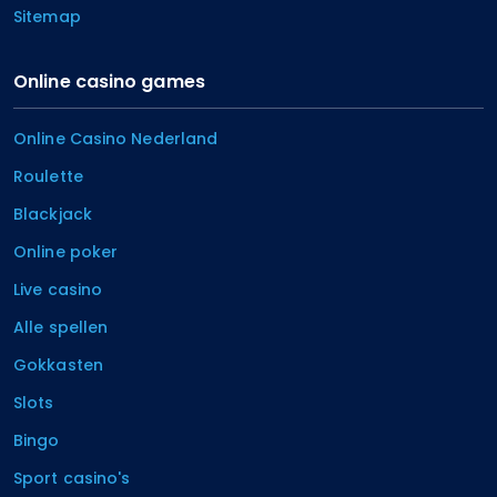
Sitemap
Online casino games
Online Casino Nederland
Roulette
Blackjack
Online poker
Live casino
Alle spellen
Gokkasten
Slots
Bingo
Sport casino's