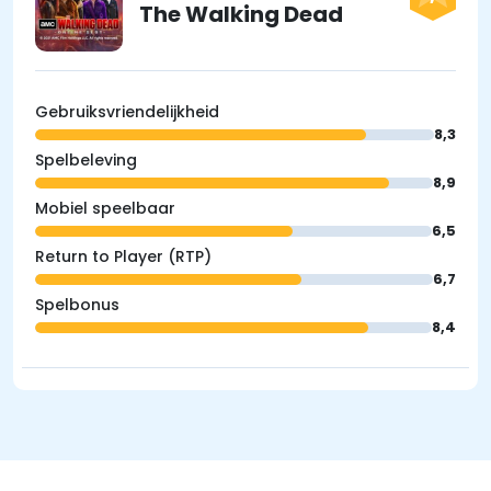
The Walking Dead
Gebruiksvriendelijkheid
8,3
Spelbeleving
8,9
Mobiel speelbaar
6,5
Return to Player (RTP)
6,7
Spelbonus
8,4