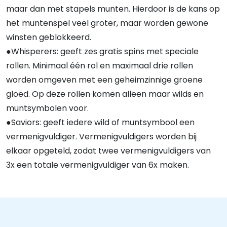
maar dan met stapels munten. Hierdoor is de kans op
het muntenspel veel groter, maar worden gewone
winsten geblokkeerd.
●Whisperers: geeft zes gratis spins met speciale
rollen. Minimaal één rol en maximaal drie rollen
worden omgeven met een geheimzinnige groene
gloed. Op deze rollen komen alleen maar wilds en
muntsymbolen voor.
●Saviors: geeft iedere wild of muntsymbool een
vermenigvuldiger. Vermenigvuldigers worden bij
elkaar opgeteld, zodat twee vermenigvuldigers van
3x een totale vermenigvuldiger van 6x maken.