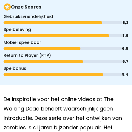
Onze Scores
Gebruiksvriendelijkheid
8,3
Spelbeleving
8,9
Mobiel speelbaar
6,5
Return to Player (RTP)
6,7
Spelbonus
8,4
De inspiratie voor het online videoslot The
Walking Dead behoeft waarschijnlijk geen
introductie. Deze serie over het ontwijken van
zombies is al jaren bijzonder populair. Het