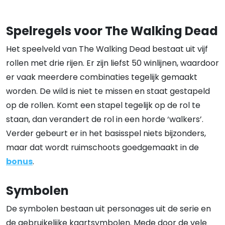
Spelregels voor The Walking Dead
Het speelveld van The Walking Dead bestaat uit vijf
rollen met drie rijen. Er zijn liefst 50 winlijnen, waardoor
er vaak meerdere combinaties tegelijk gemaakt
worden. De wild is niet te missen en staat gestapeld
op de rollen. Komt een stapel tegelijk op de rol te
staan, dan verandert de rol in een horde ‘walkers’.
Verder gebeurt er in het basisspel niets bijzonders,
maar dat wordt ruimschoots goedgemaakt in de
bonus
.
Symbolen
De symbolen bestaan uit personages uit de serie en
de gebruikelijke kaartsymbolen. Mede door de vele