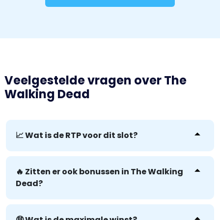
Veelgestelde vragen over The
Walking Dead
📈 Wat is de RTP voor dit slot?
De RTP voor TheWalking Dead is 95,73%.
🔥 Zitten er ook bonussen in The Walking
Dead?
Ja, absoluut. Er zitten vijf soorten gratis spins
in het spel en daarbij ook nog een bonus
🤑 Wat is de maximale winst?