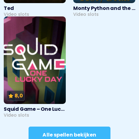
Ted
Monty Python and the Holy Grail
Video slots
Video slots
8,0
Squid Game – One Lucky Day
Video slots
Alle spellen bekijken