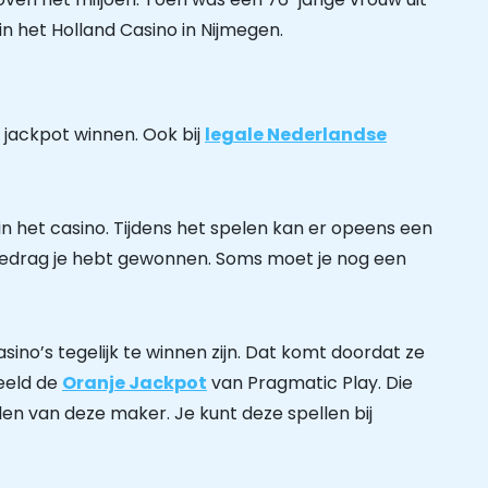
in het Holland Casino in Nijmegen.
n jackpot winnen. Ook bij
legale Nederlandse
 in het casino. Tijdens het spelen kan er opeens een
bedrag je hebt gewonnen. Soms moet je nog een
asino’s tegelijk te winnen zijn. Dat komt doordat ze
eeld de
Oranje Jackpot
van Pragmatic Play. Die
len van deze maker. Je kunt deze spellen bij