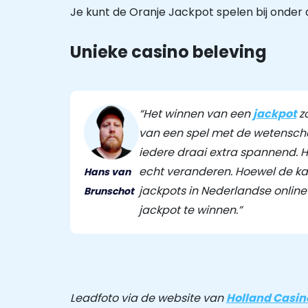
Je kunt de Oranje Jackpot spelen bij onder
Unieke casino beleving
“Het winnen van een
jackpot
zo
van een spel met de wetenscha
iedere draai extra spannend. H
echt veranderen. Hoewel de kans
Hans van
jackpots in Nederlandse online 
Brunschot
jackpot te winnen.”
Leadfoto via de website van
Holland Casin