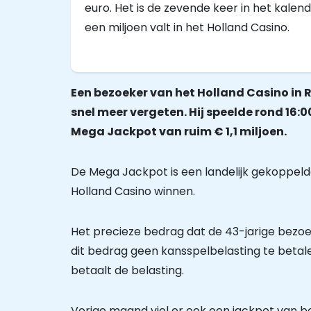
euro. Het is de zevende keer in het kale
een miljoen valt in het Holland Casino.
Een bezoeker van het Holland Casino in 
snel meer vergeten. Hij speelde rond 16:0
Mega Jackpot van ruim € 1,1 miljoen.
De Mega Jackpot is een landelijk gekoppelde
Holland Casino winnen.
Het precieze bedrag dat de 43-jarige bezoe
dit bedrag geen kansspelbelasting te betalen
betaalt de belasting.
Vorige maand viel er ook een jackpot van bo