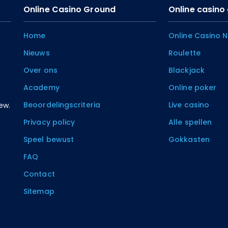
Online Casino Ground
Online casin
Home
Online Casino 
Nieuws
Roulette
Over ons
Blackjack
Academy
Online poker
Beoordelingscriteria
Live casino
ew.
Privacy policy
Alle spellen
Speel bewust
Gokkasten
FAQ
Contact
Sitemap