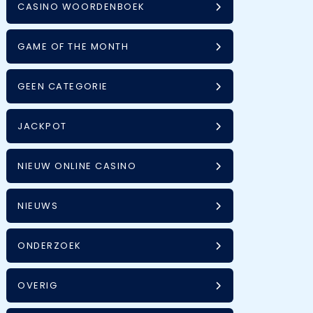
CASINO WOORDENBOEK
GAME OF THE MONTH
GEEN CATEGORIE
JACKPOT
NIEUW ONLINE CASINO
NIEUWS
ONDERZOEK
OVERIG