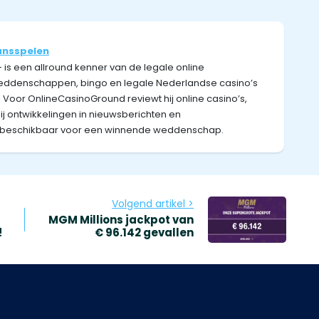
kansspelen
 is een allround kenner van de legale online
tweddenschappen, bingo en legale Nederlandse casino’s
k. Voor OnlineCasinoGround reviewt hij online casino’s,
ij ontwikkelingen in nieuwsberichten en
 tip beschikbaar voor een winnende weddenschap.
Volgend artikel >
MGM Millions jackpot van
!
€ 96.142 gevallen