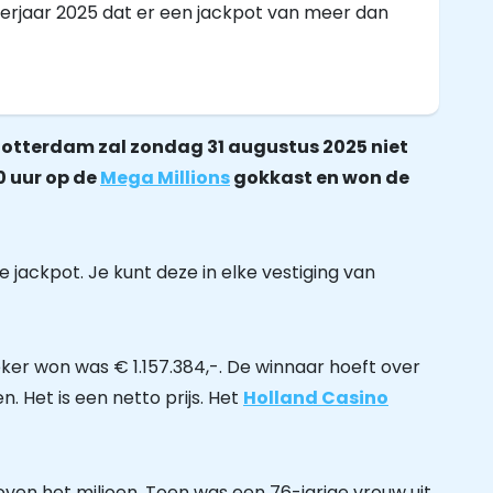
nderjaar 2025 dat er een jackpot van meer dan
Rotterdam zal zondag 31 augustus 2025 niet
0 uur op de
Mega Millions
gokkast en won de
 jackpot. Je kunt deze in elke vestiging van
ker won was € 1.157.384,-. De winnaar hoeft over
. Het is een netto prijs. Het
Holland Casino
ven het miljoen. Toen was een 76-jarige vrouw uit