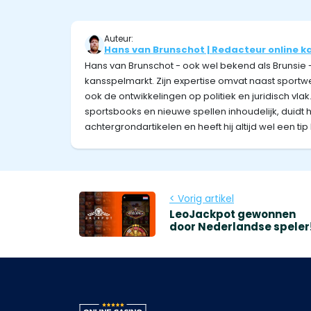
Auteur:
Hans van Brunschot | Redacteur online 
Hans van Brunschot - ook wel bekend als Brunsie -
kansspelmarkt. Zijn expertise omvat naast spor
ook de ontwikkelingen op politiek en juridisch vla
sportsbooks en nieuwe spellen inhoudelijk, duidt h
achtergrondartikelen en heeft hij altijd wel een
< Vorig artikel
LeoJackpot gewonnen
door Nederlandse speler