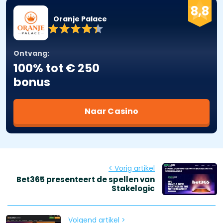
8,8
Oranje Palace
Ontvang:
100% tot € 250
bonus
Naar Casino
< Vorig artikel
Bet365 presenteert de spellen van
Stakelogic
Volgend artikel >