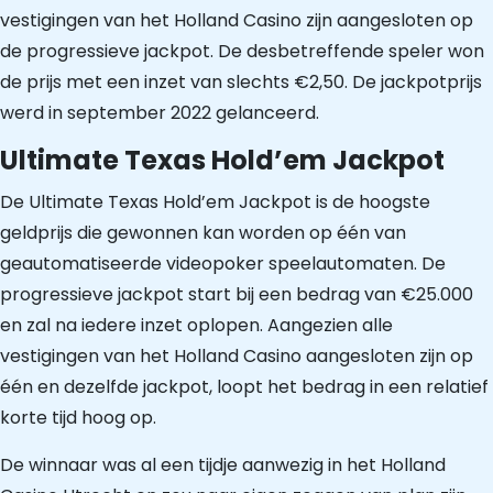
vestigingen van het Holland Casino zijn aangesloten op
de progressieve jackpot. De desbetreffende speler won
de prijs met een inzet van slechts €2,50. De jackpotprijs
werd in september 2022 gelanceerd.
Ultimate Texas Hold’em Jackpot
De Ultimate Texas Hold’em Jackpot is de hoogste
geldprijs die gewonnen kan worden op één van
geautomatiseerde videopoker speelautomaten. De
progressieve jackpot start bij een bedrag van €25.000
en zal na iedere inzet oplopen. Aangezien alle
vestigingen van het Holland Casino aangesloten zijn op
één en dezelfde jackpot, loopt het bedrag in een relatief
korte tijd hoog op.
De winnaar was al een tijdje aanwezig in het Holland