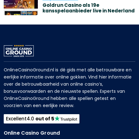
Goldrun Casino als 19e
kansspelaanbieder live in Nederland
OnlineCasinoGround.nl is dé gids met alle betrouwbare en
eerlijke informatie over online gokken. Vind hier informatie
over de betrouwbaarheid van online casino’s,
bonusvoorwaarden en de nieuwste spellen. Experts van
OnlineCasinoGround hebben alle spellen getest en
voorzien van een eerlijke review.
Excellent
4.0
out of 5
Online Casino Ground