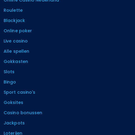
Roulette
Blackjack
Online poker
Live casino
Alle spellen
Gokkasten
Slots
Bingo
Sport casino's
Goksites
Casino bonussen
Jackpots
Loterijen