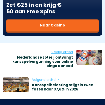
Zet €25 in en krijg €
50 aan Free Spins
Naar Casino
< Vorig artikel
Nederlandse Loterij ontvangt
kansspelvergunning voor online
bingo aanbod
Volgend artikel >
Kansspelbelasting stijgt in twee
fasen naar 37,8% in 2026