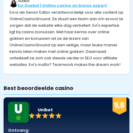
potje bingo tegen elkaar, met speciale full-
Auteur:
Nederlandse gokmarkt.
Evi Quekel | Online casino en bonus expert
houses en originele bingorooms. Daarnaast
Evi is als Senior Editor verantwoordelijk voor alle content op
biedt ook Bet365 bingo tegen elkaar aan. En
OnlineCasinoGround. Ze stuurt een team aan om ervoor te
naar verwachting zal ook bij Winn-itt vanaf
zorgen dat de website elke dag verbetert. Evi's expertise
ligt bij casino bonussen. Met haar kennis over online
oktober 2024 bingo gespeeld kunnen worden
gokken en bonussen wil ze de lezers van
tegen andere spelers.
OnlineCasinoGround op een veilige, maar leuke manier
kennis laten maken met online gokken. Daarnaast
ontwikkelt ze zich ook steeds verder in SEO voor affiliate
websites. Evi's motto? Teamwork makes the dream work!
Best beoordeelde casino
9,6
Unibet
Ontvang: