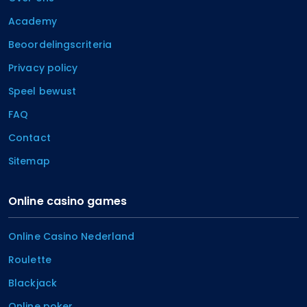
Academy
Beoordelingscriteria
Privacy policy
Speel bewust
FAQ
Contact
Sitemap
Online casino games
Online Casino Nederland
Roulette
Blackjack
Online poker