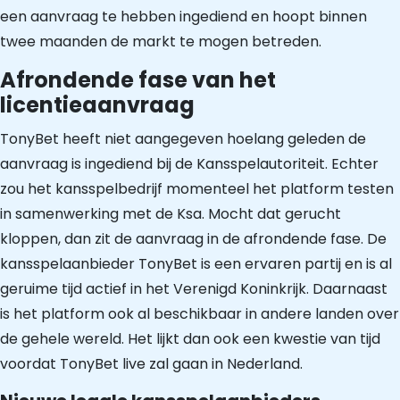
een aanvraag te hebben ingediend en hoopt binnen
twee maanden de markt te mogen betreden.
Afrondende fase van het
licentieaanvraag
TonyBet heeft niet aangegeven hoelang geleden de
aanvraag is ingediend bij de Kansspelautoriteit. Echter
zou het kansspelbedrijf momenteel het platform testen
in samenwerking met de Ksa. Mocht dat gerucht
kloppen, dan zit de aanvraag in de afrondende fase. De
kansspelaanbieder TonyBet is een ervaren partij en is al
geruime tijd actief in het Verenigd Koninkrijk. Daarnaast
is het platform ook al beschikbaar in andere landen over
de gehele wereld. Het lijkt dan ook een kwestie van tijd
voordat TonyBet live zal gaan in Nederland.