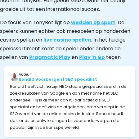
naam in TonyBet. Een goede keuze, want het bedrijf
groeide uit tot een internationaal succes.
De focus van TonyBet ligt op
wedden op sport
. De
spelers kunnen echter ook meespelen op honderden
casino spellen en l
ive casino spellen
. In het huidige
spelassortiment komt de speler onder andere de
spellen van
Pragmatic Play
en
Play ’n Go
tegen.
Auteur:
Ronald Voorbergen | SEO specialist
Ronald heeft zich na zijn HBO studie gespecialiseerd in de
zoekresultaten van Google en dan met name het SEO
onderdeel. Hij is al meer dan 15 jaar actief als SEO
specialist en heeft zich de afgelopen jaren verdiept in de
SEO wereld van de online casino industrie. Ronald houdt
de trends en ontwikkelingen bij voor onderwerpen die
populair zijn in de kansspelwereld.