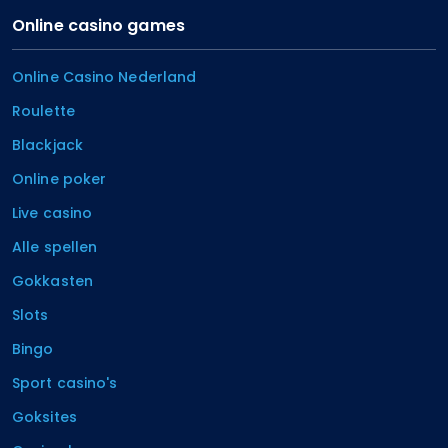
Online casino games
Online Casino Nederland
Roulette
Blackjack
Online poker
Live casino
Alle spellen
Gokkasten
Slots
Bingo
Sport casino's
Goksites