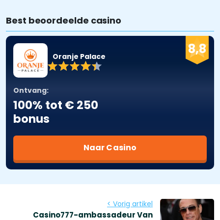
Best beoordeelde casino
8,8
Oranje Palace
Ontvang:
100% tot € 250
bonus
Naar Casino
< Vorig artikel
Casino777-ambassadeur Van