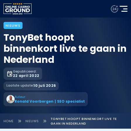
NIEUWS
TonyBet hoopt
binnenkort live te gaan in
Nederland
Gepubliceerd:
22 april 2022
Laatste update:
10 juli 2026
Auteur:
Ronald Voorbergen
|
SEO specialist
TONYBET HOOPT BINNENKORT LIVE TE
HOME
NIEUWS
GAAN IN NEDERLAND