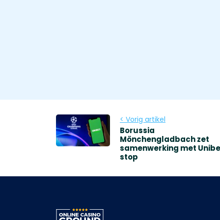
< Vorig artikel
Borussia
Mönchengladbach zet
samenwerking met Unibe
stop