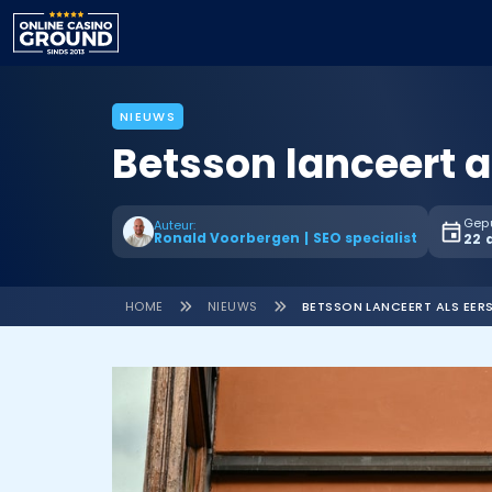
NIEUWS
Betsson lanceert a
Gepu
Auteur:
Ronald Voorbergen
|
SEO specialist
22 
HOME
NIEUWS
BETSSON LANCEERT ALS EERS