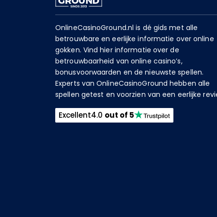
OnlineCasinoGround.nl is dé gids met alle
betrouwbare en eerlijke informatie over online
gokken. Vind hier informatie over de
betrouwbaarheid van online casino’s,
bonusvoorwaarden en de nieuwste spellen.
Experts van OnlineCasinoGround hebben alle
spellen getest en voorzien van een eerlijke revi
Excellent
4.0
out of 5