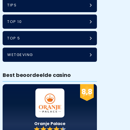
TIPS
TOP 10
TOP 5
WETGEVING
Best beoordeelde casino
8,8
Oranje Palace