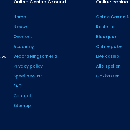
Online Casino Ground
Online casin
Home
Online Casino 
Nieuws
Roulette
Over ons
Blackjack
Academy
Online poker
Beoordelingscriteria
Live casino
ew.
Privacy policy
Alle spellen
Speel bewust
Gokkasten
FAQ
Contact
Sitemap