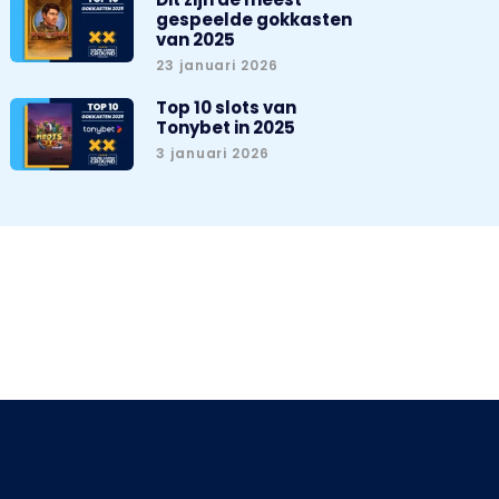
gespeelde gokkasten
van 2025
23 januari 2026
Top 10 slots van
Tonybet in 2025
3 januari 2026