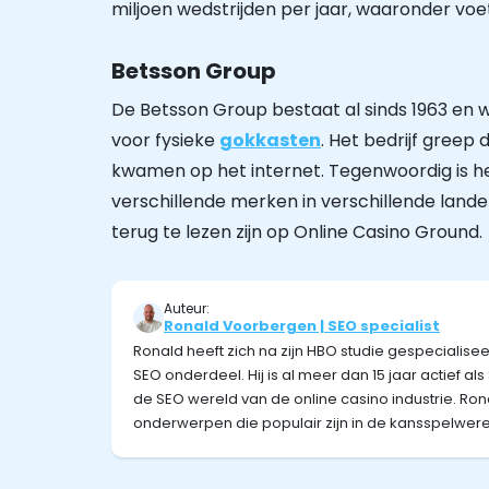
miljoen wedstrijden per jaar, waaronder voe
Betsson Group
De Betsson Group bestaat al sinds 1963 en wa
voor fysieke
gokkasten
. Het bedrijf greep 
kwamen op het internet. Tegenwoordig is he
verschillende merken in verschillende landen
terug te lezen zijn op Online Casino Ground.
Auteur:
Ronald Voorbergen | SEO specialist
Ronald heeft zich na zijn HBO studie gespecialis
SEO onderdeel. Hij is al meer dan 15 jaar actief al
de SEO wereld van de online casino industrie. Ron
onderwerpen die populair zijn in de kansspelwere