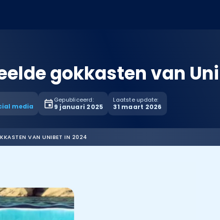
eelde gokkasten van Uni
Gepubliceerd:
Laatste update:
cial media
9 januari 2025
31 maart 2026
KKASTEN VAN UNIBET IN 2024