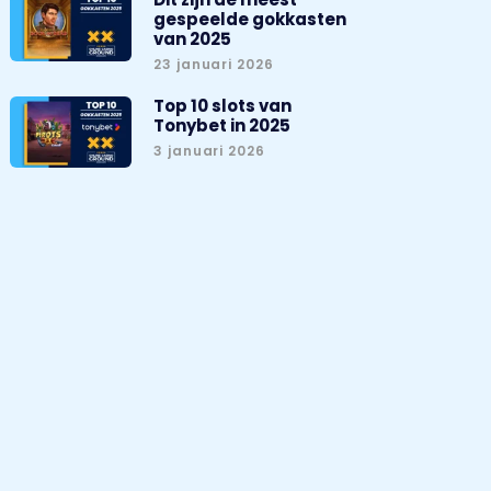
gespeelde gokkasten
van 2025
23 januari 2026
Top 10 slots van
Tonybet in 2025
3 januari 2026