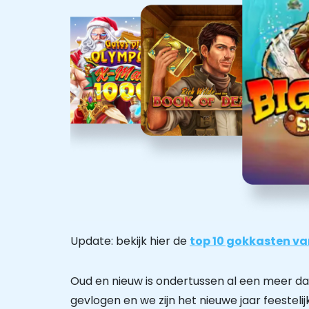
Update: bekijk hier de
top 10 gokkasten va
Oud en nieuw is ondertussen al een meer dan
gevlogen en we zijn het nieuwe jaar feestel