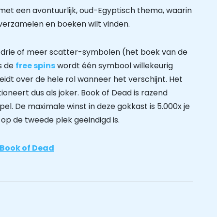
met een avontuurlijk, oud-Egyptisch thema, waarin
 verzamelen en boeken wilt vinden.
je drie of meer scatter-symbolen (het boek van de
s de
free spins
wordt één symbool willekeurig
eidt over de hele rol wanneer het verschijnt. Het
oneert dus als joker. Book of Dead is razend
l. De maximale winst in deze gokkast is 5.000x je
d op de tweede plek geëindigd is.
 Book of Dead