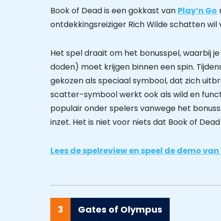
Book of Dead is een gokkast van
Play’n Go
ontdekkingsreiziger Rich Wilde schatten wil
Het spel draait om het bonusspel, waarbij 
doden) moet krijgen binnen een spin. Tijden
gekozen als speciaal symbool, dat zich uitbr
scatter-symbool werkt ook als wild en functi
populair onder spelers vanwege het bonusspe
inzet. Het is niet voor niets dat Book of Dea
Lees de spelreview en speel de demo van
3
Gates of Olympus