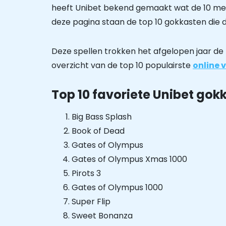
heeft Unibet bekend gemaakt wat de 10 me
deze pagina staan de top 10 gokkasten die 
Deze spellen trokken het afgelopen jaar de 
overzicht van de top 10 populairste
online 
Top 10 favoriete Unibet gok
Big Bass Splash
Book of Dead
Gates of Olympus
Gates of Olympus Xmas 1000
Pirots 3
Gates of Olympus 1000
Super Flip
Sweet Bonanza