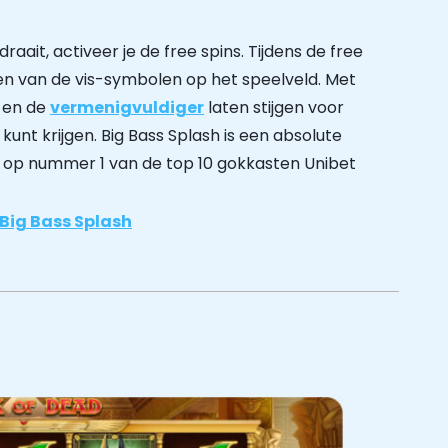
ait, activeer je de free spins. Tijdens de free
en van de vis-symbolen op het speelveld. Met
n en de
vermenigvuldiger
laten stijgen voor
 kunt krijgen. Big Bass Splash is een absolute
k op nummer 1 van de top 10 gokkasten Unibet
 Big Bass Splash