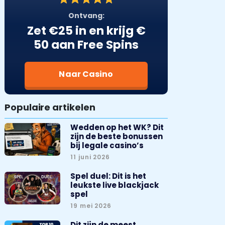
Ontvang:
Zet €25 in en krijg €
50 aan Free Spins
Naar Casino
Populaire artikelen
Wedden op het WK? Dit
zijn de beste bonussen
bij legale casino’s
11 juni 2026
Spel duel: Dit is het
leukste live blackjack
spel
19 mei 2026
Dit zijn de meest