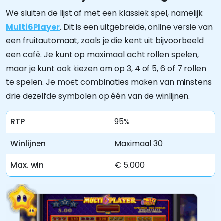
We sluiten de lijst af met een klassiek spel, namelijk
Multi6Player
. Dit is een uitgebreide, online versie van
een fruitautomaat, zoals je die kent uit bijvoorbeeld
een café. Je kunt op maximaal acht rollen spelen,
maar je kunt ook kiezen om op 3, 4 of 5, 6 of 7 rollen
te spelen. Je moet combinaties maken van minstens
drie dezelfde symbolen op één van de winlijnen.
RTP
95%
Winlijnen
Maximaal 30
Max. win
€ 5.000