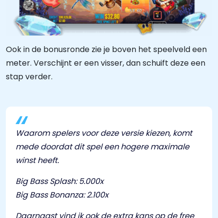
Ook in de bonusronde zie je boven het speelveld een
meter. Verschijnt er een visser, dan schuift deze een
stap verder.
Waarom spelers voor deze versie kiezen, komt
mede doordat dit spel een hogere maximale
winst heeft.
Big Bass Splash: 5.000x
Big Bass Bonanza: 2.100x
Daarnaast vind ik ook de extra kans op de free