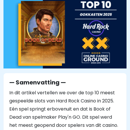
— Samenvatting —
In dit artikel vertellen we over de top 10 meest
gespeelde slots van Hard Rock Casino in 2025.
Eén spel springt erbovenuit en dat is Book of
Dead van spelmaker Play'n GO. Dit spel werd
het meest geopend door spelers van dit casino.