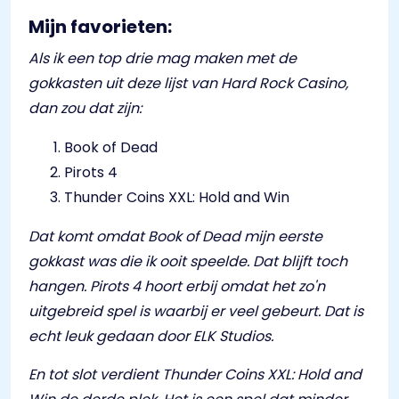
Mijn favorieten:
Als ik een top drie mag maken met de
gokkasten uit deze lijst van Hard Rock Casino,
dan zou dat zijn:
Book of Dead
Pirots 4
Thunder Coins XXL: Hold and Win
Dat komt omdat Book of Dead mijn eerste
gokkast was die ik ooit speelde. Dat blijft toch
hangen. Pirots 4 hoort erbij omdat het zo'n
uitgebreid spel is waarbij er veel gebeurt. Dat is
echt leuk gedaan door ELK Studios.
En tot slot verdient Thunder Coins XXL: Hold and