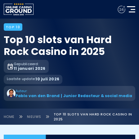
TOP 10
Top 10 slots van Hard
Rock Casino in 2025
Gepubliceerd:
11 januari 2026
Laatste update:
10 juli 2026
Auteur:
Pablo van den Brand
|
Junior Redacteur & social media
TOP 10 SLOTS VAN HARD ROCK CASINO IN
HOME
NIEUWS
2025