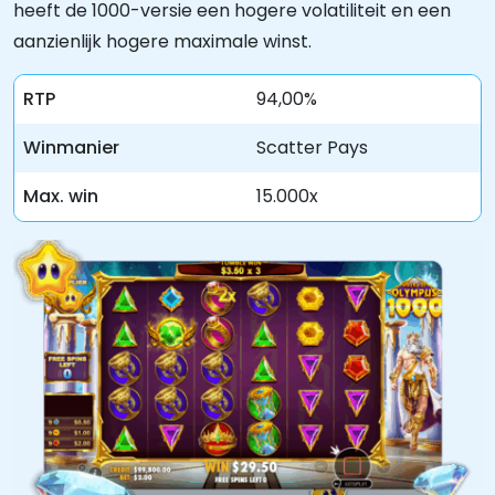
heeft de 1000-versie een hogere volatiliteit en een
aanzienlijk hogere maximale winst.
RTP
94,00%
Winmanier
Scatter Pays
Max. win
15.000x