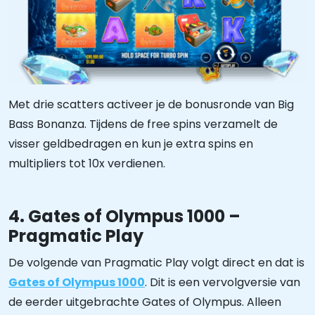
Met drie scatters activeer je de bonusronde van Big
Bass Bonanza. Tijdens de free spins verzamelt de
visser geldbedragen en kun je extra spins en
multipliers tot 10x verdienen.
4. Gates of Olympus 1000 –
Pragmatic Play
De volgende van Pragmatic Play volgt direct en dat is
Gates of Olympus 1000
. Dit is een vervolgversie van
de eerder uitgebrachte Gates of Olympus. Alleen