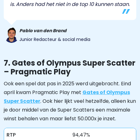
is. Anders had het niet in de top 10 kunnen staan.
Pablo van den Brand
Junior Redacteur & social media
7. Gates of Olympus Super Scatter
– Pragmatic Play
Ook een spel dat pas in 2025 werd uitgebracht. Eind
april kwam Pragmatic Play met
Gates of Olympus
Super Scatter
. Ook hier lijkt veel hetzelfde, alleen kun
je door middel van de Super Scatters een maximale
winst behalen van maar liefst 50.000x je inzet.
RTP
94,47%