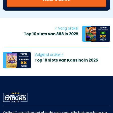
< Vorig artikel
Top 10 slots van 888 in 2025
Volgend artikel >
Top 10 slots van Kansino in 2025
OnlineCasinoGround.nl is dé gids met alle betrouwbare en