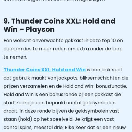
9. Thunder Coins XXL: Hold and
Win – Playson
Een wellicht onverwachte gokkast in deze top 10 en
daarom des te meer reden om extra onder de loep
te nemen.
Thunder Coins XXL: Hold and Win
is een leuk spel
dat gebruik maakt van jackpots, bliksemschichten die
prijzen verzamelen en de Hold and Win-bonusfunctie.
Hold and Win is een bonusronde bij een gokkast die
start zodra je een bepaald aantal geldsymbolen
draait. In deze ronde blijven de geldsymbolen vast
staan (hold) op het speelveld. Je krijgt een vast
aantal spins, meestal drie. Elke keer dat er een nieuw