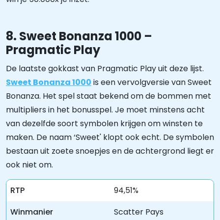
8. Sweet Bonanza 1000 –
Pragmatic Play
De laatste gokkast van Pragmatic Play uit deze lijst.
Sweet Bonanza 1000
is een vervolgversie van Sweet
Bonanza. Het spel staat bekend om de bommen met
multipliers in het bonusspel. Je moet minstens acht
van dezelfde soort symbolen krijgen om winsten te
maken. De naam ‘Sweet' klopt ook echt. De symbolen
bestaan uit zoete snoepjes en de achtergrond liegt er
ook niet om.
RTP
94,51%
Winmanier
Scatter Pays