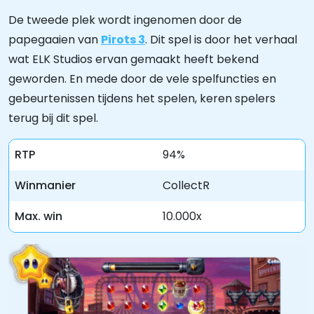
De tweede plek wordt ingenomen door de
papegaaien van
Pirots 3
. Dit spel is door het verhaal
wat ELK Studios ervan gemaakt heeft bekend
geworden. En mede door de vele spelfuncties en
gebeurtenissen tijdens het spelen, keren spelers
terug bij dit spel.
RTP
94%
Winmanier
CollectR
Max. win
10.000x