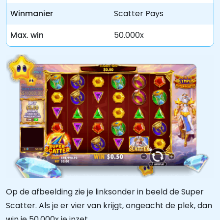
Winmanier
Scatter Pays
Max. win
50.000x
Op de afbeelding zie je linksonder in beeld de Super
Scatter. Als je er vier van krijgt, ongeacht de plek, dan
win je 50.000x je inzet.