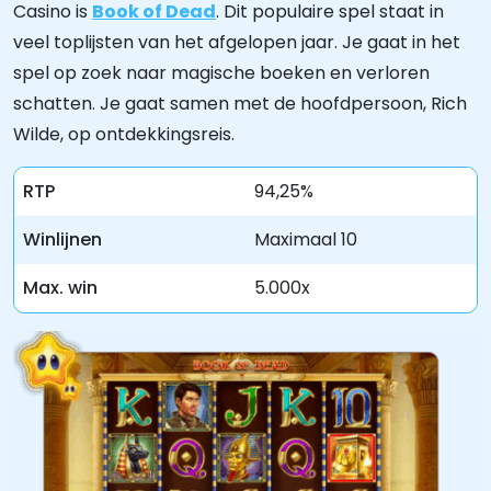
Casino is
Book of Dead
. Dit populaire spel staat in
veel toplijsten van het afgelopen jaar. Je gaat in het
spel op zoek naar magische boeken en verloren
schatten. Je gaat samen met de hoofdpersoon, Rich
Wilde, op ontdekkingsreis.
RTP
94,25%
Winlijnen
Maximaal 10
Max. win
5.000x