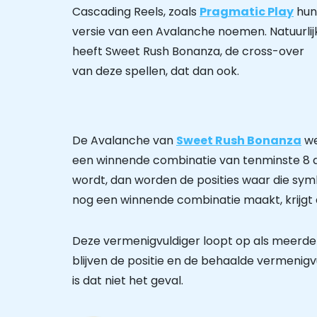
Cascading Reels, zoals
Pragmatic Play
hun
versie van een Avalanche noemen. Natuurlij
heeft Sweet Rush Bonanza, de cross-over
van deze spellen, dat dan ook.
De Avalanche van
Sweet Rush Bonanza
we
een winnende combinatie van tenminste 8 d
wordt, dan worden de posities waar die symb
nog een winnende combinatie maakt, krijgt d
Deze vermenigvuldiger loopt op als meerd
blijven de positie en de behaalde vermenigvuld
is dat niet het geval.