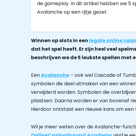
de gameplay. In dit artikel hebben we 5 s
Avalanche op een rijtje gezet.
Winnen op slots in een
legale online casi
dat het spel heeft. Er zijn heel veel spel
beschrijven we de 5 leukste spellen met
Een
Avalanche
– ook wel Cascade of Tumb
symbolen die deel uitmaken van een winnend
verwijderd worden. Symbolen die overblijve
plaatsen. Daarna worden er van bovenaf ni
Hierdoor ontstaat een nieuwe kans om een
Wil je meer weten over de Avalanche-funct
OnlineCasinoGround Academy
vind je e