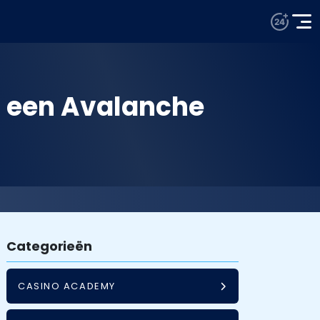
et een Avalanche
Categorieën
CASINO ACADEMY