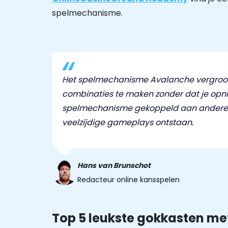
spelmechanisme.
Het spelmechanisme Avalanche vergroot
combinaties te maken zonder dat je opnie
spelmechanisme gekoppeld aan andere f
veelzijdige gameplays ontstaan.
Hans van Brunschot
Redacteur online kansspelen
Top 5 leukste gokkasten m