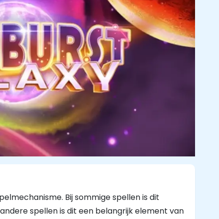
pelmechanisme. Bij sommige spellen is dit
 andere spellen is dit een belangrijk element van