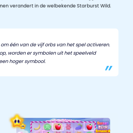
nen verandert in de welbekende Starburst Wild.
om één van de vijf orbs van het spel activeren.
ds op, worden er symbolen uit het speelveld
r een hoger symbool.