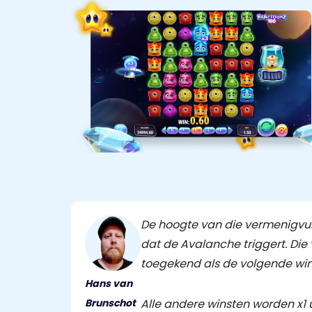
De hoogte van die vermenigvuld
dat de Avalanche triggert. Die
toegekend als de volgende wi
Hans van
Brunschot
Alle andere winsten worden x1 