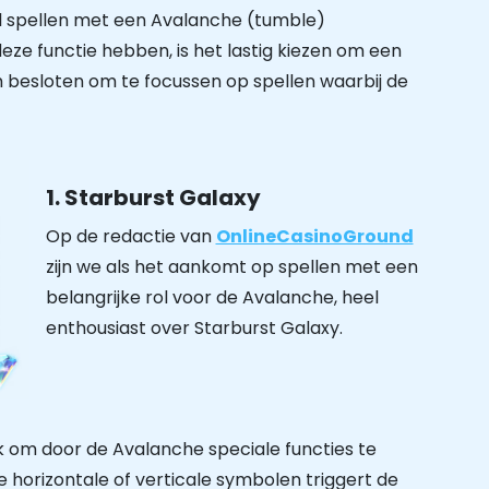
veel spellen met een Avalanche (tumble)
ze functie hebben, is het lastig kiezen om een
besloten om te focussen op spellen waarbij de
1.
Starburst Galaxy
Op de redactie van
OnlineCasinoGround
zijn we als het aankomt op spellen met een
belangrijke rol voor de Avalanche, heel
enthousiast over Starburst Galaxy.
jk om door de Avalanche speciale functies te
 horizontale of verticale symbolen triggert de