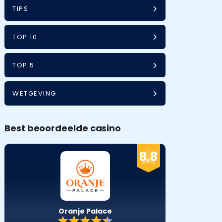
TIPS
TOP 10
TOP 5
WETGEVING
Best beoordeelde casino
8,8
Oranje Palace