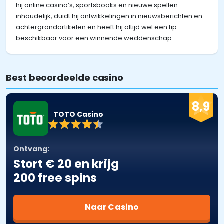
hij online casino’s, sportsbooks en nieuwe spellen
inhoudelijk, duidt hij ontwikkelingen in nieuwsberichten en
achtergrondartikelen en heeft hij altijd wel een tip
beschikbaar voor een winnende weddenschap.
Best beoordeelde casino
8,9
TOTO Casino
Ontvang:
Stort € 20 en krijg
200 free spins
Naar Casino