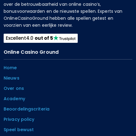
over de betrouwbaarheid van online casino’s,
bonusvoorwaarden en de nieuwste spellen. Experts van
OnlineCasinoGround hebben alle spellen getest en
voorzien van een eerlijke review.
Excellent
4.0
out of 5
Online Casino Ground
Home
Nieuws
Over ons
Academy
Beoordelingscriteria
Privacy policy
Speel bewust