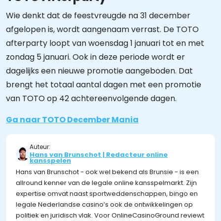
Wie denkt dat de feestvreugde na 31 december
afgelopen is, wordt aangenaam verrast. De TOTO
afterparty loopt van woensdag 1 januari tot en met
zondag 5 januari. Ook in deze periode wordt er
dagelijks een nieuwe promotie aangeboden. Dat
brengt het totaal aantal dagen met een promotie
van TOTO op 42 achtereenvolgende dagen.
Ga naar TOTO December Mania
Auteur:
Hans van Brunschot | Redacteur online
kansspelen
Hans van Brunschot - ook wel bekend als Brunsie - is een
allround kenner van de legale online kansspelmarkt. Zijn
expertise omvat naast sportweddenschappen, bingo en
legale Nederlandse casino’s ook de ontwikkelingen op
politiek en juridisch vlak. Voor OnlineCasinoGround reviewt