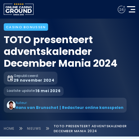
CASINO BONUSSEN
TOTO presenteert
adventskalender
December Mania 2024
Gepubliceerd:
29 november 2024
Laatste update:
16 mei 2026
Auteur:
Hans van Brunschot
|
Redacteur online kansspelen
TOTO PRESENTEERT ADVENTSKALENDER
HOME
NIEUWS
DECEMBER MANIA 2024