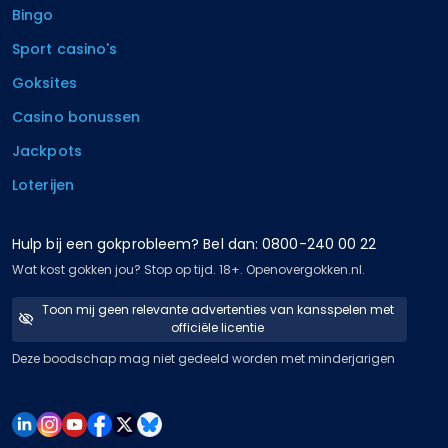
Bingo
Sport casino's
Goksites
Casino bonussen
Jackpots
Loterijen
Hulp bij een gokprobleem? Bel dan: 0800-240 00 22
Wat kost gokken jou? Stop op tijd. 18+. Openovergokken.nl.
Toon mij geen relevante advertenties van kansspelen met
officiële licentie
Deze boodschap mag niet gedeeld worden met minderjarigen