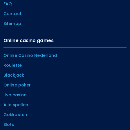
FAQ
Contact
Sitemap
Online casino games
Online Casino Nederland
Roulette
Blackjack
Online poker
Live casino
Alle spellen
Gokkasten
Slots