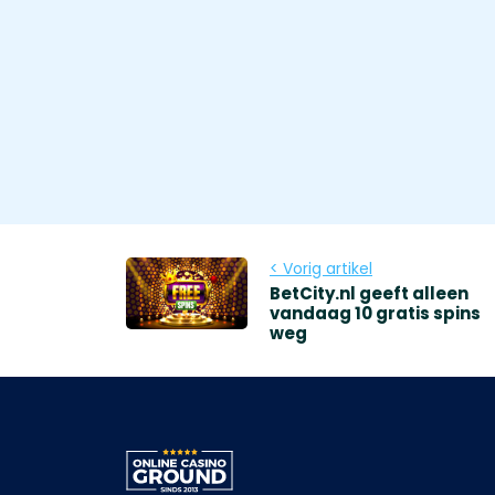
< Vorig artikel
BetCity.nl geeft alleen
vandaag 10 gratis spins
weg