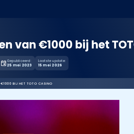
zen van €1000 bij het TO
Gepubliceerd:
Laatste update:
25 mei 2023
15 mei 2026
 €1000 BIJ HET TOTO CASINO