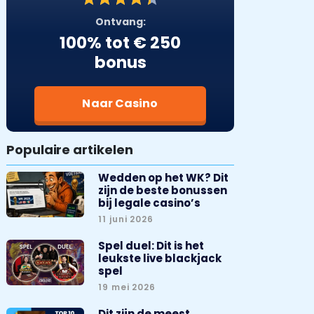
Ontvang:
100% tot € 250
bonus
Naar Casino
Populaire artikelen
Wedden op het WK? Dit
zijn de beste bonussen
bij legale casino’s
11 juni 2026
Spel duel: Dit is het
leukste live blackjack
spel
19 mei 2026
Dit zijn de meest