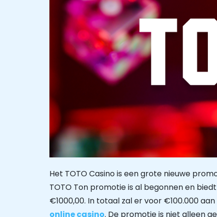
Het TOTO Casino is een grote nieuwe promoti
TOTO Ton promotie is al begonnen en biedt 
€1000,00. In totaal zal er voor €100.000 aa
online casino
. De promotie is niet alleen g