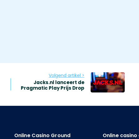
Volgend artikel >
Jacks.nl lanceert de
Pragmatic Play Prijs Drop
Online Casino Ground
Online casin