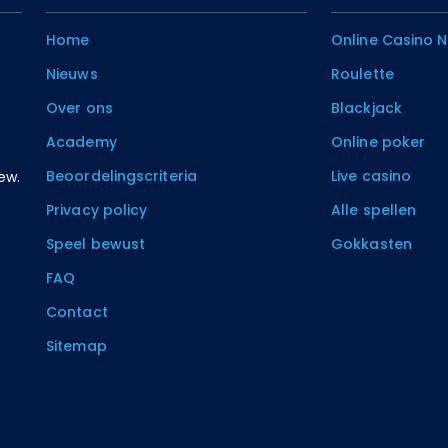
Home
Online Casino 
Nieuws
Roulette
Over ons
Blackjack
Academy
Online poker
Beoordelingscriteria
Live casino
ew.
Privacy policy
Alle spellen
Speel bewust
Gokkasten
FAQ
Contact
Sitemap