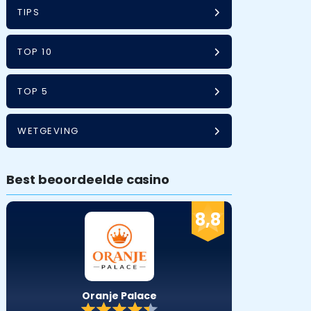
TIPS
TOP 10
TOP 5
WETGEVING
Best beoordeelde casino
8,8
Oranje Palace