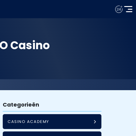
TO Casino
Categorieën
CASINO ACADEMY