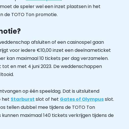
moet de speler wel een inzet plaatsen in het
n de TOTO Ton promotie.
motie?
 weddenschap afsluiten of een casinospel gaan
ijgt voor iedere €10,00 inzet een deelnameticket
mer kan maximaal 10 tickets per dag verzamelen.
t tot en met 4 juni 2023. De weddenschappen
tooid.
tvangen op één speeldag. Dat is uitsluitend
p het
Starburst
slot of het
Gates of Olympus
slot.
s tellen dubbel mee tijdens de TOTO Ton
unnen maximaal 140 tickets verkrijgen tijdens de