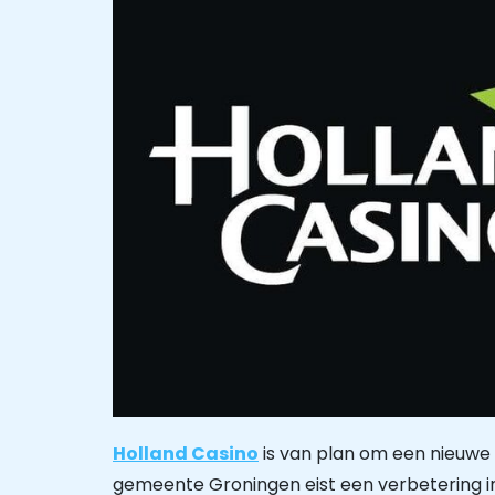
Holland Casino
is van plan om een nieuwe 
gemeente Groningen eist een verbetering