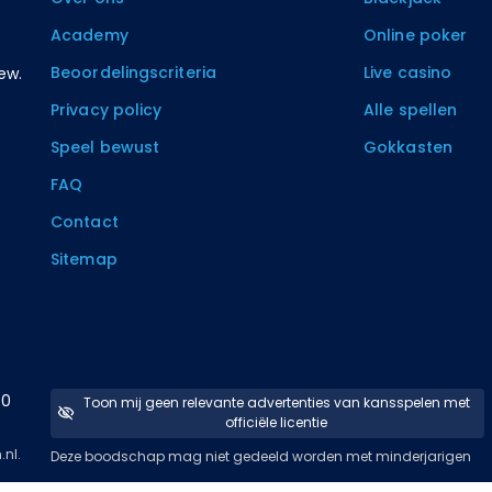
Academy
Online poker
Beoordelingscriteria
Live casino
ew.
Privacy policy
Alle spellen
Speel bewust
Gokkasten
FAQ
Contact
Sitemap
00
Toon mij geen relevante advertenties van kansspelen met
officiële licentie
.nl.
Deze boodschap mag niet gedeeld worden met minderjarigen