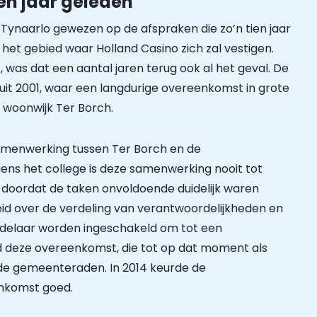
en jaar geleden
ynaarlo gewezen op de afspraken die zo’n tien jaar
het gebied waar Holland Casino zich zal vestigen.
was dat een aantal jaren terug ook al het geval. De
t 2001, waar een langdurige overeenkomst in grote
n woonwijk Ter Borch.
amenwerking tussen Ter Borch en de
ens het college is deze samenwerking nooit tot
 doordat de taken onvoldoende duidelijk waren
eid over de verdeling van verantwoordelijkheden en
middelaar worden ingeschakeld om tot een
 deze overeenkomst, die tot op dat moment als
de gemeenteraden. In 2014 keurde de
nkomst goed.