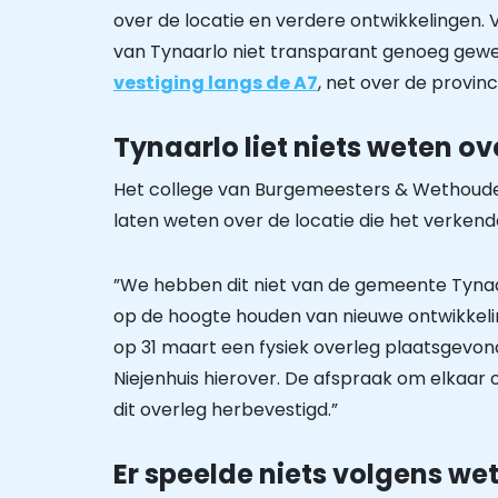
over de locatie en verdere ontwikkelingen
van Tynaarlo niet transparant genoeg gew
vestiging langs de A7
, net over de provin
Tynaarlo liet niets weten ov
Het college van Burgemeesters & Wethouder
laten weten over de locatie die het verkend
”We hebben dit niet van de gemeente Tynaa
op de hoogte houden van nieuwe ontwikkeli
op 31 maart een fysiek overleg plaatsgevo
Niejenhuis hierover. De afspraak om elkaar 
dit overleg herbevestigd.”
Er speelde niets volgens w