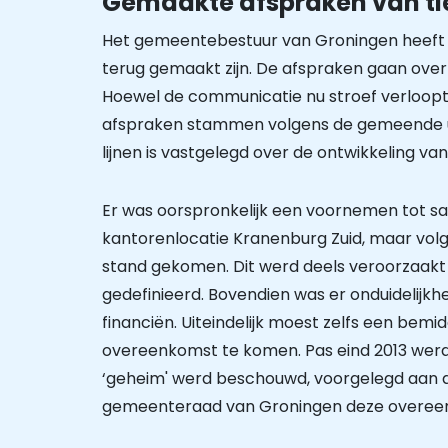
Gemaakte afspraken van ti
Het gemeentebestuur van Groningen heeft T
terug gemaakt zijn. De afspraken gaan over 
Hoewel de communicatie nu stroef verloopt, 
afspraken stammen volgens de gemeende ui
lijnen is vastgelegd over de ontwikkeling va
Er was oorspronkelijk een voornemen tot s
kantorenlocatie Kranenburg Zuid, maar volg
stand gekomen. Dit werd deels veroorzaakt
gedefinieerd. Bovendien was er onduidelijkh
financiën. Uiteindelijk moest zelfs een be
overeenkomst te komen. Pas eind 2013 werd
‘geheim' werd beschouwd, voorgelegd aan 
gemeenteraad van Groningen deze overee