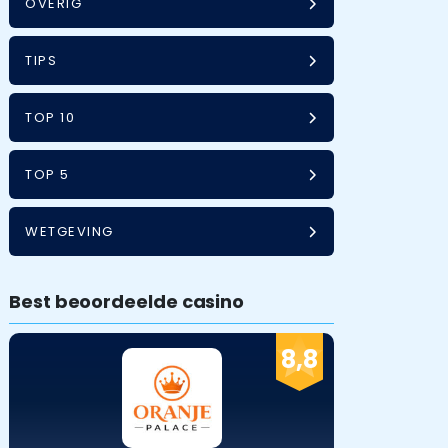
OVERIG
TIPS
TOP 10
TOP 5
WETGEVING
Best beoordeelde casino
8,8