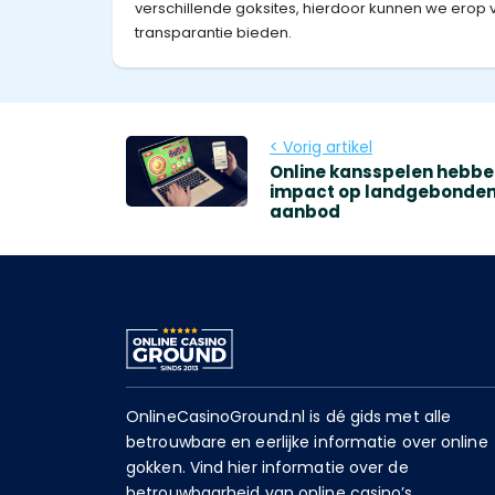
verschillende goksites, hierdoor kunnen we erop ve
transparantie bieden.
< Vorig artikel
Online kansspelen hebb
impact op landgebonde
aanbod
OnlineCasinoGround.nl is dé gids met alle
betrouwbare en eerlijke informatie over online
gokken. Vind hier informatie over de
betrouwbaarheid van online casino’s,