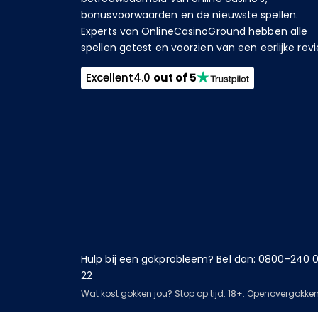
bonusvoorwaarden en de nieuwste spellen.
Experts van OnlineCasinoGround hebben alle
spellen getest en voorzien van een eerlijke revi
Excellent
4.0
out of 5
Hulp bij een gokprobleem? Bel dan: 0800-240 
22
Wat kost gokken jou? Stop op tijd. 18+. Openovergokken