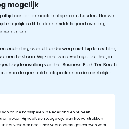
g mogelijk
g altijd aan de gemaakte afspraken houden. Hoewel
d mogelijk is dit te doen middels goed overleg,
kunnen lopen.
en onderling, over dit onderwerp niet bij de rechter,
komen te staan. Wij zijn ervan overtuigd dat het, in
 geslaagde invulling van het Business Park Ter Borch
king van de gemaakte afspraken en de ruimtelijke
d van online kansspelen in Nederland en hij heeft
 en poker. Hij heeft zich toegewijd aan het verstrekken
. In het verleden heeft Rick veel content geschreven voor