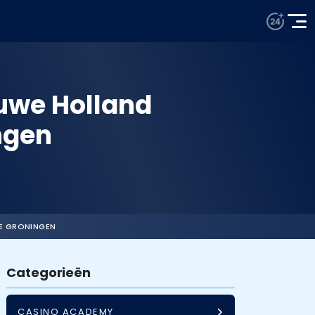
euwe Holland
ngen
E GRONINGEN
Categorieën
CASINO ACADEMY