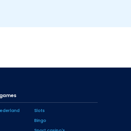
o games
Nederland
Slots
Bingo
Sport casino's