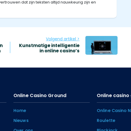
rtrouwen dat zijn teksten altijd nauwkeurig zijn en
Volgend artikel >
en
Kunstmatige intelligentie
n
in online casino’s
Online Casino Ground
Online casin
Home
Online Casino 
Nieuws
Roulette
Over ons
Blackjack