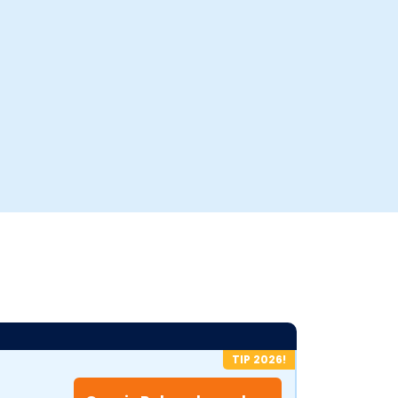
TIP 2026!