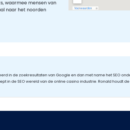
ats, waarmee mensen van
aal naar het noorden
seerd in de zoekresultaten van Google en dan met name het SEO onderde
diept in de SEO wereld van de online casino industrie. Ronald houdt 