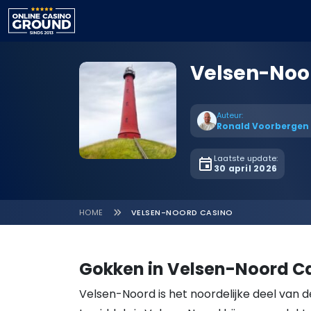
Velsen-Noo
Auteur:
Ronald Voorbergen
Laatste update:
30 april 2026
HOME
VELSEN-NOORD CASINO
Gokken in Velsen-Noord C
Velsen-Noord is het noordelijke deel van d