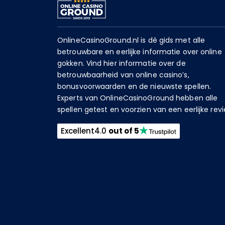
OnlineCasinoGround.nl is dé gids met alle
betrouwbare en eerlijke informatie over online
gokken. Vind hier informatie over de
betrouwbaarheid van online casino’s,
bonusvoorwaarden en de nieuwste spellen.
Experts van OnlineCasinoGround hebben alle
spellen getest en voorzien van een eerlijke revi
Excellent
4.0
out of 5