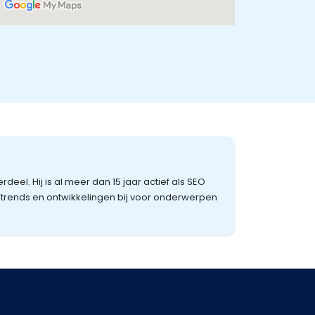
el. Hij is al meer dan 15 jaar actief als SEO
de trends en ontwikkelingen bij voor onderwerpen