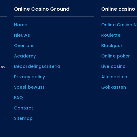
Online Casino Ground
Online casin
Home
Online Casino 
Nieuws
Roulette
Over ons
Blackjack
Academy
Online poker
Beoordelingscriteria
Live casino
ew.
Privacy policy
Alle spellen
Speel bewust
Gokkasten
FAQ
Contact
Sitemap