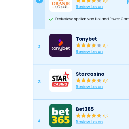
8,8
Review Lezen
Exclusieve spellen van Holland Power Ga
Tonybet
8,4
2
Review Lezen
Starcasino
8,9
3
Review Lezen
Bet365
9,2
4
Review Lezen