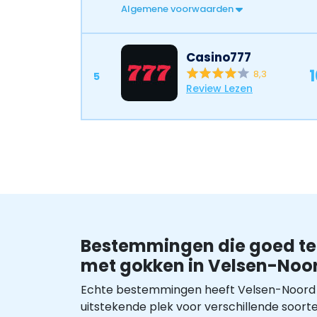
Algemene voorwaarden
Casino777
8,3
5
Review Lezen
Bestemmingen die goed te
met gokken in Velsen-Noo
Echte bestemmingen heeft Velsen-Noord na
uitstekende plek voor verschillende soorten