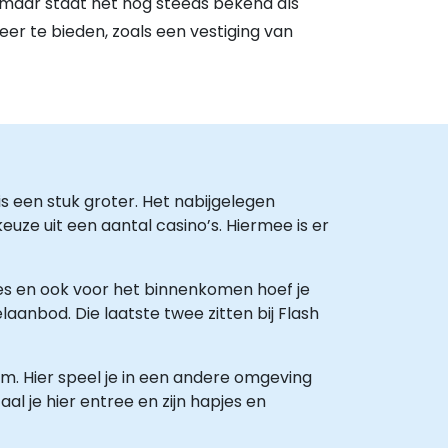
 maar staat het nog steeds bekend als
r te bieden, zoals een vestiging van
 een stuk groter. Het nabijgelegen
euze uit een aantal casino’s. Hiermee is er
nkjes en ook voor het binnenkomen hoef je
aanbod. Die laatste twee zitten bij Flash
dam. Hier speel je in een andere omgeving
al je hier entree en zijn hapjes en