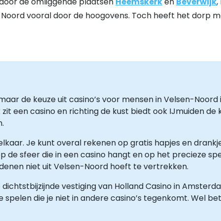
t door de omliggende plaatsen
Heemskerk
en
Beverwijk
,
Noord vooral door de hoogovens. Toch heeft het dorp mee
ar de keuze uit casino’s voor mensen in Velsen-Noord is
 zit een casino en richting de kust biedt ook IJmuiden de k
.
k op elkaar. Je kunt overal rekenen op gratis hapjes en dra
 de sfeer die in een casino hangt en op het precieze spel
edenen niet uit Velsen-Noord hoeft te vertrekken.
de dichtstbijzijnde vestiging van Holland Casino in Amster
 spelen die je niet in andere casino’s tegenkomt. Wel beta