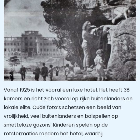
Vanaf 1925 is het vooral een luxe hotel. Het heeft 38
kamers en richt zich vooral op rijke buitenlanders en
lokale elite. Oude foto’s schetsen een beeld van
vrolijkheid, veel buitenlanders en balspellen op
smetteloze gazons. Kinderen spelen op de
rotsformaties rondom het hotel, waarbij