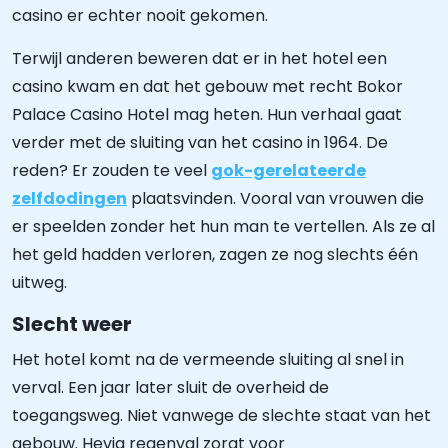
casino er echter nooit gekomen.
Terwijl anderen beweren dat er in het hotel een
casino kwam en dat het gebouw met recht Bokor
Palace Casino Hotel mag heten. Hun verhaal gaat
verder met de sluiting van het casino in 1964. De
reden? Er zouden te veel
gok-gerelateerde
zelfdodingen
plaatsvinden. Vooral van vrouwen die
er speelden zonder het hun man te vertellen. Als ze al
het geld hadden verloren, zagen ze nog slechts één
uitweg.
Slecht weer
Het hotel komt na de vermeende sluiting al snel in
verval. Een jaar later sluit de overheid de
toegangsweg. Niet vanwege de slechte staat van het
gebouw. Hevig regenval zorgt voor