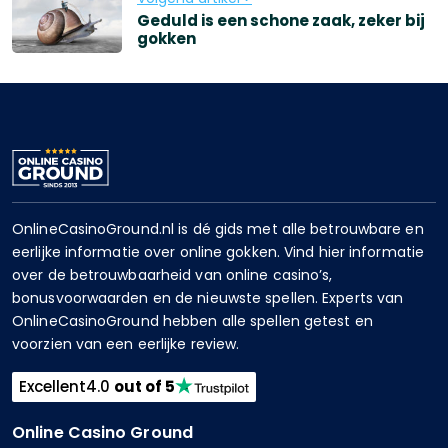
Geduld is een schone zaak, zeker bij
gokken
OnlineCasinoGround.nl is dé gids met alle betrouwbare en
eerlijke informatie over online gokken. Vind hier informatie
over de betrouwbaarheid van online casino’s,
bonusvoorwaarden en de nieuwste spellen. Experts van
OnlineCasinoGround hebben alle spellen getest en
voorzien van een eerlijke review.
Excellent
4.0
out of 5
Online Casino Ground