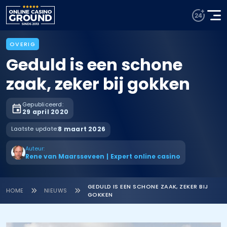
OVERIG
Geduld is een schone
zaak, zeker bij gokken
Gepubliceerd:
29 april 2020
Laatste update:
8 maart 2026
Auteur:
Rene van Maarsseveen
|
Expert online casino
GEDULD IS EEN SCHONE ZAAK, ZEKER BIJ
HOME
NIEUWS
GOKKEN