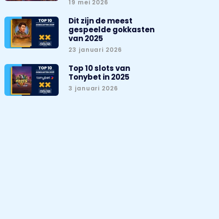
19 mei 2026
Dit zijn de meest
gespeelde gokkasten
van 2025
23 januari 2026
Top 10 slots van
Tonybet in 2025
3 januari 2026