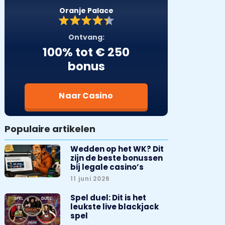
Oranje Palace
Ontvang:
100% tot € 250
bonus
Naar Casino
Populaire artikelen
Wedden op het WK? Dit
zijn de beste bonussen
bij legale casino’s
11 juni 2026
Spel duel: Dit is het
leukste live blackjack
spel