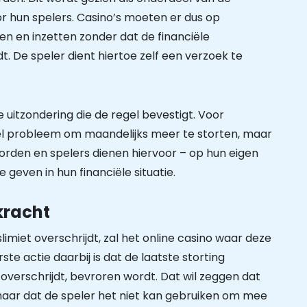
 hun spelers. Casino’s moeten er dus op
en en inzetten zonder dat de financiële
 De speler dient hiertoe zelf een verzoek te
uitzondering die de regel bevestigt. Voor
kel probleem om maandelijks meer te storten, maar
orden en spelers dienen hiervoor – op hun eigen
 geven in hun financiële situatie.
kracht
imiet overschrijdt, zal het online casino waar deze
te actie daarbij is dat de laatste storting
overschrijdt, bevroren wordt. Dat wil zeggen dat
maar dat de speler het niet kan gebruiken om mee