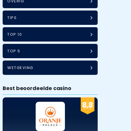
OVERIG
TIPS
TOP 10
TOP 5
WETGEVING
Best beoordeelde casino
8,8