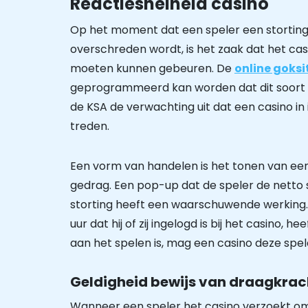
Reactiesnelheid casino
Op het moment dat een speler een stortin
overschreden wordt, is het zaak dat het casin
moeten kunnen gebeuren. De
online goksi
geprogrammeerd kan worden dat dit soort si
de KSA de verwachting uit dat een casino i
treden.
Een vorm van handelen is het tonen van een
gedrag. Een pop-up dat de speler de netto 
storting heeft een waarschuwende werking. 
uur dat hij of zij ingelogd is bij het casino, 
aan het spelen is, mag een casino deze spe
Geldigheid bewijs van draagkrac
Wanneer een speler het casino verzoekt om 