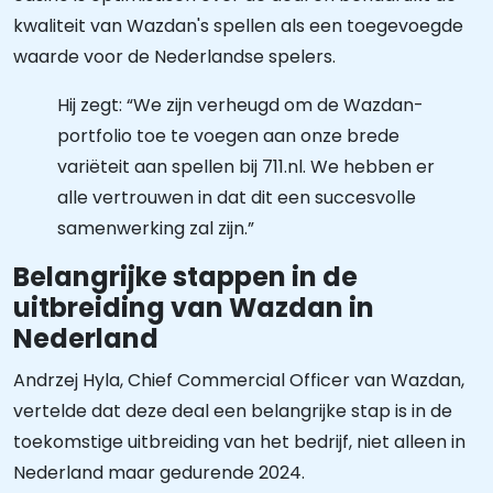
kwaliteit van Wazdan's spellen als een toegevoegde
waarde voor de Nederlandse spelers.
Hij zegt: “We zijn verheugd om de Wazdan-
portfolio toe te voegen aan onze brede
variëteit aan spellen bij 711.nl. We hebben er
alle vertrouwen in dat dit een succesvolle
samenwerking zal zijn.”
Belangrijke stappen in de
uitbreiding van Wazdan in
Nederland
Andrzej Hyla, Chief Commercial Officer van Wazdan,
vertelde dat deze deal een belangrijke stap is in de
toekomstige uitbreiding van het bedrijf, niet alleen in
Nederland maar gedurende 2024.