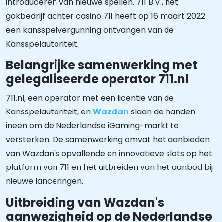
introduceren van nieuwe spellen. 711 B.V., het
gokbedrijf achter casino 711 heeft op 16 maart 2022
een kansspelvergunning ontvangen van de
Kansspelautoriteit.
Belangrijke samenwerking met
gelegaliseerde operator 711.nl
711.nl, een operator met een licentie van de
Kansspelautoriteit, en
Wazdan
slaan de handen
ineen om de Nederlandse iGaming-markt te
versterken. De samenwerking omvat het aanbieden
van Wazdan's opvallende en innovatieve slots op het
platform van 711 en het uitbreiden van het aanbod bij
nieuwe lanceringen.
Uitbreiding van Wazdan's
aanwezigheid op de Nederlandse