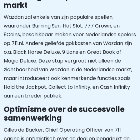
markt
Wazdan zal enkele van zijn populaire spellen,
waaronder Burning Sun, Hot Slot: 777 Crown, en
9Coins, beschikbaar maken voor Nederlandse spelers
op 711.nl. Andere geliefde gokkasten van Wazdan zijn
o.a. Black Horse Deluxe, 9 Lions en Great Book of
Magic Deluxe. Deze stap vergroot niet alleen de
zichtbaarheid van Wazdan in de Nederlandse markt,
maar introduceert ook kenmerkende functies zoals
Hold the Jackpot, Collect to Infinity, en Cash Infinity
aan een breder publiek.
Optimisme over de succesvolle
samenwerking
Gilles de Backer, Chief Operating Officer van 711
casino is optimistisch over de deal en benadrukt de