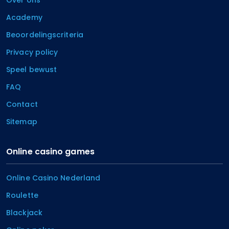
Over ons
Academy
Beoordelingscriteria
Privacy policy
Speel bewust
FAQ
Contact
Sitemap
Online casino games
Online Casino Nederland
Roulette
Blackjack