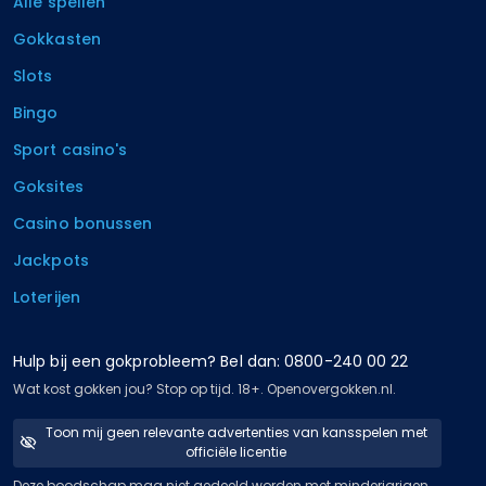
Alle spellen
Gokkasten
Slots
Bingo
Sport casino's
Goksites
Casino bonussen
Jackpots
Loterijen
Hulp bij een gokprobleem? Bel dan: 0800-240 00 22
Wat kost gokken jou? Stop op tijd. 18+. Openovergokken.nl.
Toon mij geen relevante advertenties van kansspelen met
officiële licentie
Deze boodschap mag niet gedeeld worden met minderjarigen