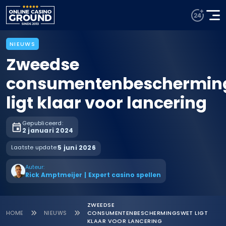
NIEUWS
Zweedse
consumentenbeschermin
ligt klaar voor lancering
Gepubliceerd:
2 januari 2024
Laatste update:
5 juni 2026
Auteur:
Rick Amptmeijer
|
Expert casino spellen
ZWEEDSE
HOME
NIEUWS
CONSUMENTENBESCHERMINGSWET LIGT
KLAAR VOOR LANCERING