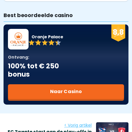
Best beoordeelde casino
8,8
Oranje Palace
Ontvang:
100% tot € 250
bonus
Naar Casino
< Vorig artikel
FC Twente start aan de play-offs in