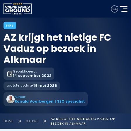
TIPS
AZ krijgt het nietige FC
Vaduz op bezoek in
Alkmaar
Gepubliceerd:
14 september 2022
Laatste update:
19 mei 2026
Auteur:
Ronald Voorbergen
|
SEO specialist
AZ KRIJGT HET NIETIGE FC VADUZ OP
HOME
NIEUWS
BEZOEK IN ALKMAAR