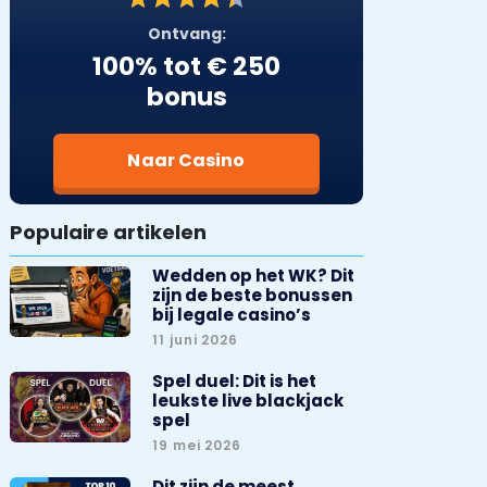
Ontvang:
100% tot € 250
bonus
Naar Casino
Populaire artikelen
Wedden op het WK? Dit
zijn de beste bonussen
bij legale casino’s
11 juni 2026
Spel duel: Dit is het
leukste live blackjack
spel
19 mei 2026
Dit zijn de meest