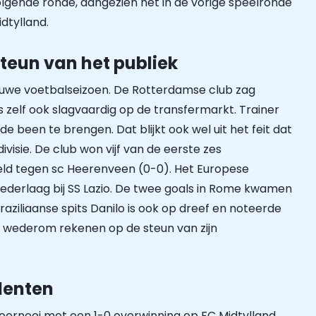
volgende ronde, aangezien het in de vorige speelronde
dtylland.
teun van het publiek
euwe voetbalseizoen. De Rotterdamse club zag
zelf ook slagvaardig op de transfermarkt. Trainer
de been te brengen. Dat blijkt ook wel uit het feit dat
ivisie. De club won vijf van de eerste zes
eeld tegen sc Heerenveen (0-0). Het Europese
ederlaag bij SS Lazio. De twee goals in Rome kwamen
iliaanse spits Danilo is ook op dreef en noteerde
 kan wederom rekenen op de steun van zijn
lenten
ernooi met een 1-0 overwinning op FC Midtylland.