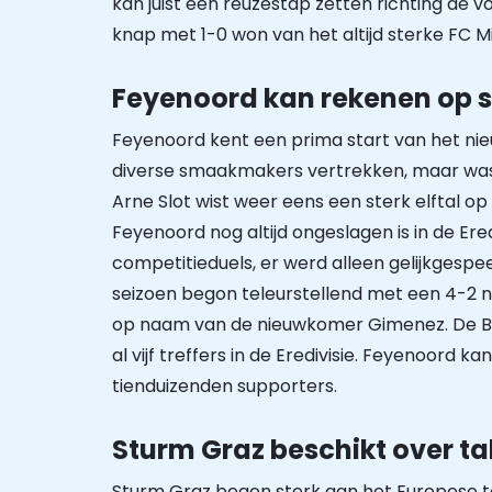
kan juist een reuzestap zetten richting de 
knap met 1-0 won van het altijd sterke FC Mi
Feyenoord kan rekenen op s
Feyenoord kent een prima start van het ni
diverse smaakmakers vertrekken, maar was 
Arne Slot wist weer eens een sterk elftal op 
Feyenoord nog altijd ongeslagen is in de Ered
competitieduels, er werd alleen gelijkgesp
seizoen begon teleurstellend met een 4-2 n
op naam van de nieuwkomer Gimenez. De Braz
al vijf treffers in de Eredivisie. Feyenoord
tienduizenden supporters.
Sturm Graz beschikt over ta
Sturm Graz begon sterk aan het Europese to