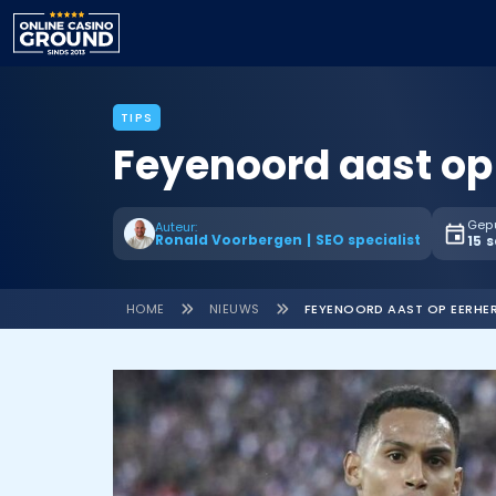
TIPS
Feyenoord aast op
Gepu
Auteur:
Ronald Voorbergen
|
SEO specialist
15 
HOME
NIEUWS
FEYENOORD AAST OP EERHE