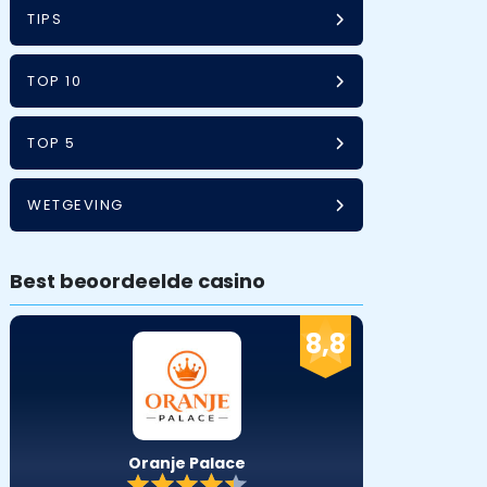
TIPS
TOP 10
TOP 5
WETGEVING
Best beoordeelde casino
8,8
Oranje Palace