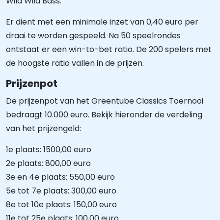
Wild Wild Bass.
Er dient met een minimale inzet van 0,40 euro per
draai te worden gespeeld. Na 50 speelrondes
ontstaat er een win-to-bet ratio. De 200 spelers met
de hoogste ratio vallen in de prijzen.
Prijzenpot
De prijzenpot van het Greentube Classics Toernooi
bedraagt 10.000 euro. Bekijk hieronder de verdeling
van het prijzengeld:
1e plaats: 1500,00 euro
2e plaats: 800,00 euro
3e en 4e plaats: 550,00 euro
5e tot 7e plaats: 300,00 euro
8e tot 10e plaats: 150,00 euro
11e tot 25e plaats: 100,00 euro