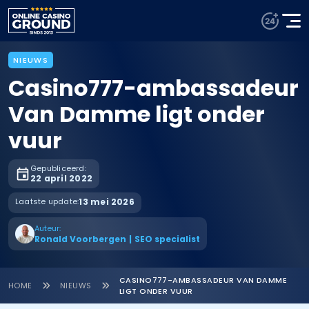
NIEUWS
Casino777-ambassadeur
Van Damme ligt onder
vuur
Gepubliceerd:
22 april 2022
Laatste update:
13 mei 2026
Auteur:
Ronald Voorbergen
|
SEO specialist
CASINO777-AMBASSADEUR VAN DAMME
HOME
NIEUWS
LIGT ONDER VUUR