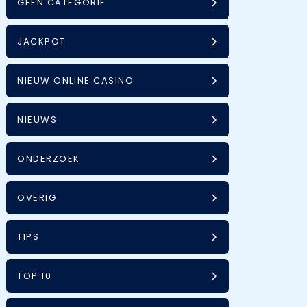
GEEN CATEGORIE
JACKPOT
NIEUW ONLINE CASINO
NIEUWS
ONDERZOEK
OVERIG
TIPS
TOP 10