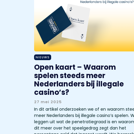
NIEUWS
Open kaart – Waarom
spelen steeds meer
Nederlanders bij illegale
casino’s?
27 mei 2025
In dit artikel onderzoeken we of en waarom ste
meer Nederlanders bij illegale casino’s spelen. 
leggen uit wat de penetratiegraad is en waaro
dit meer over het speelgedrag zegt dan het