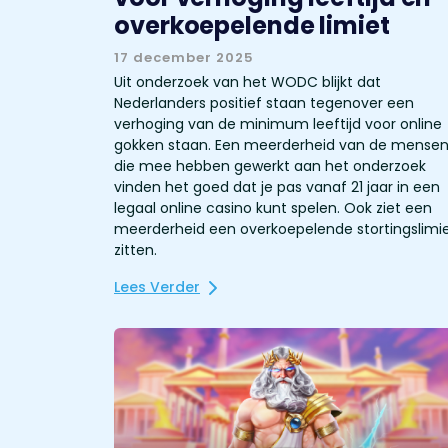
overkoepelende limiet
17 december 2025
Uit onderzoek van het WODC blijkt dat
Nederlanders positief staan tegenover een
verhoging van de minimum leeftijd voor online
gokken staan. Een meerderheid van de mense
die mee hebben gewerkt aan het onderzoek
vinden het goed dat je pas vanaf 21 jaar in een
legaal online casino kunt spelen. Ook ziet een
meerderheid een overkoepelende stortingslimi
zitten.
Lees Verder