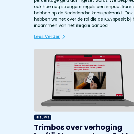
percentage geld dat ingezet wordt. We bespre
ook hoe nog strengere regels een impact kunn
hebben op de Nederlandse kansspelmarkt. Ook
hebben we het over de rol die de KSA speelt bij 
indammen van het illegale aanbod.
Lees Verder
NIEUWS
Trimbos over verhoging